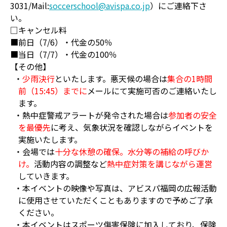
3031/Mail:
soccerschool@avispa.co.jp
）にご連絡下さ
い。
□キャンセル料
■前日（7/6）・代金の50％
■当日（7/7）・代金の100％
【その他】
・
少雨決行
といたします。悪天候の場合は
集合の1時間
前（15:45）までに
メールにて実施可否のご連絡いたし
ます。
・熱中症警戒アラートが発令された場合は
参加者の安全
を最優先
に考え、気象状況を確認しながらイベントを
実施いたします。
・会場では
十分な休憩の確保。水分等の補給の呼びか
け。
活動内容の調整など
熱中症対策を講じながら運営
していきます。
・本イベントの映像や写真は、アビスパ福岡の広報活動
に使用させていただくこともありますので予めご了承
ください。
・本イベントはスポーツ傷害保険に加入しており、保険