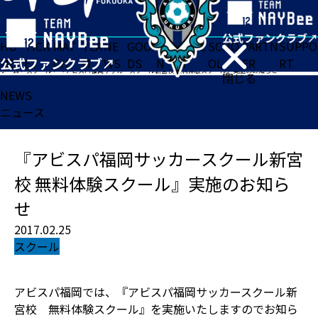
HO
TICK
MAT
TEA
NE
GOO
FA
ACADE
SCHO
PARTN
SUPPO
ME
ET
CH
M
WS
DS
N
MY
OL
ER
RT
ホーム
>
スクール
>
『アビスパ福岡サッカースクール新宮校 無料体験スクール』実施のお知らせ
閉じる
NEWS
ニュース
『アビスパ福岡サッカースクール新宮
校 無料体験スクール』実施のお知ら
せ
2017.02.25
スクール
アビスパ福岡では、『アビスパ福岡サッカースクール新
宮校 無料体験スクール』を実施いたしますのでお知ら