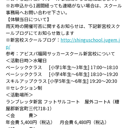
※お申込から1週間経っても連絡がない場合は、スクール
事務局へお問い合わせ下さい。
【体験当日について】
雨天時の開催可否に関するお知らせは、下記新宮校スク
ールブログにてお知らせ致します
※新宮校スクールブログ：
http://shinguschool.jugem.j
p/
参考：アビスパ福岡サッカースクール新宮校について
＜活動日時＞水曜日
ベーシッククラス [小学1年生～3年生] 17:00～18:10
ベーシッククラス [小学4年生～6年生] 18:10～19:20
スキルアップクラス [小学5年生～6年生] 19:20～20:30
※セレクション制
＜活動場所＞
ランブレッタ新宮 フットサルコート 屋外コートA（糟
屋郡新宮町三代718-1）
＜会 費＞
年会費 5,400円（税込） 月会費 6,480円（税込）