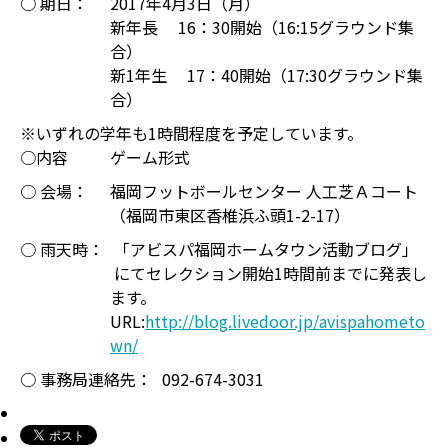
○ 期日：
2017年4月3日（月）
新年長 16：30開始（16:15グラウンド集
合）
新1年生 17：40開始（17:30グラウンド集
合）
※いずれの学年も1時間程度を予定しています。
○内容
ゲーム形式
○ 会場：
福岡フットボールセンター 人工芝Ａコート
（福岡市東区香椎浜ふ頭1-2-17）
○ 雨天時：
「アビスパ福岡ホームタウン活動ブログ」
にてセレクション開始1時間前までに発表し
ます。
URL:
http://blog.livedoor.jp/avispahometo
wn/
○ 事務局連絡先：
092-674-3031