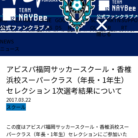
HO
TICK
MAT
TEA
NE
GOO
FA
ACADE
SCHO
PARTN
SUPPO
ME
ET
CH
M
WS
DS
N
MY
OL
ER
RT
ホーム
>
スクール
>
アビスパ福岡サッカースクール・香椎浜校スーパークラス（年長・1年生）セレクション 1次選考結果について
閉じる
NEWS
ニュース
アビスパ福岡サッカースクール・香椎
浜校スーパークラス（年長・1年生）
セレクション 1次選考結果について
2017.03.22
スクール
この度はアビスパ福岡サッカースクール・香椎浜校スー
パークラス（年長・1年生）セレクションにご参加いた