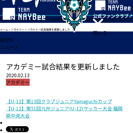
HOME
TICKET
MATCH
TEAM
NEWS
GOODS
FAN
ACADEMY
SCHO
ホーム
>
アカデミー
>
アカデミー試合結果を更新しました
閉じる
NEWS
ニュース
アカデミー試合結果を更新しました
2020.02.13
アカデミー
【U-12】第13回クラブジュニアYamaguchiカップ
【U-12】第51回九州ジュニア(U-12)サッカー大会 福岡
県中央大会