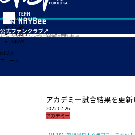
HOME
MATCH
TEAM
TICKET
ホーム
>
アカデミー
>
アカデミー試合結果を更新しました
NEWS
NEWS
ニュース
アカデミー試合結果を更新
2022.07.26
アカデミー
【U-18】第46回日本クラブユースサッカ