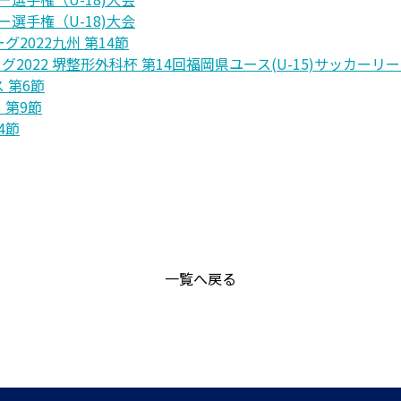
ー選手権（U-18)大会
ーグ2022九州 第14節
リーグ2022 堺整形外科杯 第14回福岡県ユース(U-15)サッカーリ
ス 第6節
・第9節
4節
一覧へ戻る