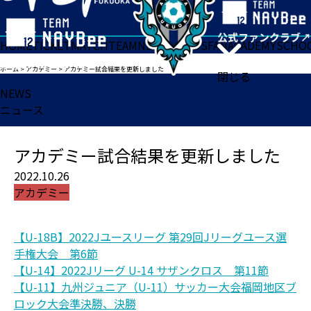
HOME
TICKET
MATCH
TEAM
NEWS
GOODS
FAN
ACADEMY
SCHO
ホーム
>
アカデミー
>
アカデミー試合結果を更新しました
閉じる
NEWS
ニュース
アカデミー試合結果を更新しました
2022.10.26
アカデミー
【U-18B】2022Jユースリーグ 第29回Jリーグユース選
手権大会 第6節
【U-14】2022Jリーグ U-14 サザンクロス 第11節
【U-11】九州ジュニア（U-11）サッカー大会福岡地区ブ
ロック大会準決勝、決勝