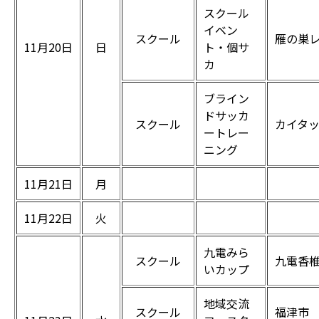
スクール
イベン
スクール
雁の巣
11月20日
日
ト・個サ
カ
ブライン
ドサッカ
スクール
カイタ
ートレー
ニング
11月21日
月
11月22日
火
九電みら
スクール
九電香
いカップ
地域交流
スクール
福津市