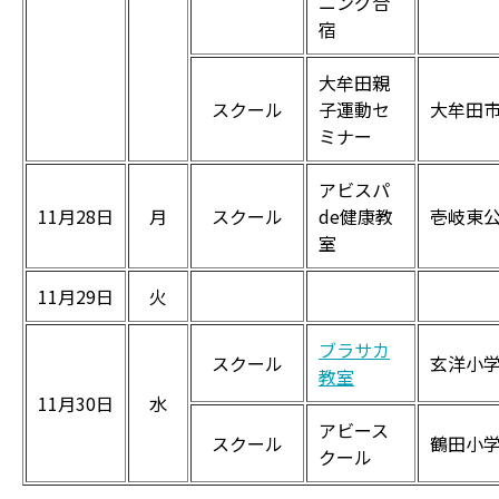
ニング合
宿
大牟田親
スクール
子運動セ
大牟田
ミナー
アビスパ
11月28日
月
スクール
de健康教
壱岐東
室
11月29日
火
ブラサカ
スクール
玄洋小
教室
11月30日
水
アビース
スクール
鶴田小
クール