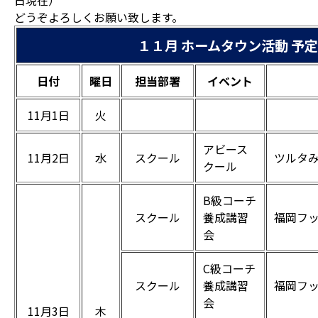
日現在）
どうぞよろしくお願い致します。
１１月 ホームタウン活動 予
日付
曜日
担当部署
イベント
11月1日
火
アビース
11月2日
水
スクール
ツルタ
クール
B級コーチ
スクール
養成講習
福岡フ
会
C級コーチ
スクール
養成講習
福岡フ
会
11月3日
木