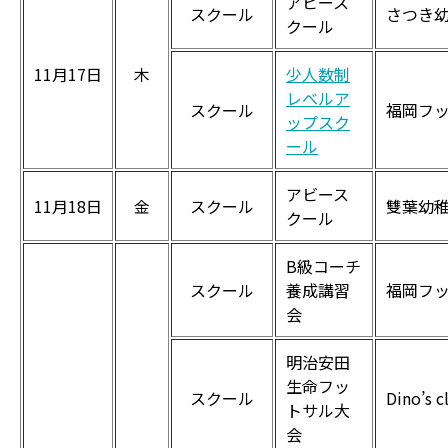
アビース
スクール
さつき
クール
11月17日
木
少人数制
レベルア
スクール
福岡フ
ップスク
ール
アビース
11月18日
金
スクール
雙葉幼
クール
B級コーチ
スクール
養成講習
福岡フ
会
明治安田
生命フッ
スクール
Dino’
トサル大
会