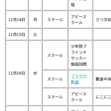
宿
アビース
11月14日
月
スクール
さつき
クール
11月15日
火
少年院ブ
ラインド
スクール
サッカー
施設訪問
11月16日
水
ブラサカ
スクール
飯倉中
教室
アビース
スクール
にこに
クール