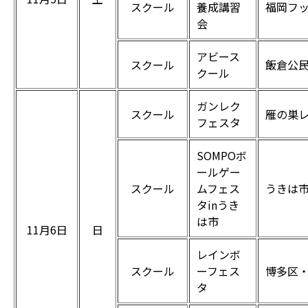
スクール
養成講習
福岡フ
会
アビース
スクール
飯倉公
クール
ガンレク
スクール
雁の巣
フェスタ
SOMPOボ
ールゲー
スクール
ムフェス
うきは
タinうき
は市
11月6日
日
レインボ
スクール
ーフェス
博多区
タ