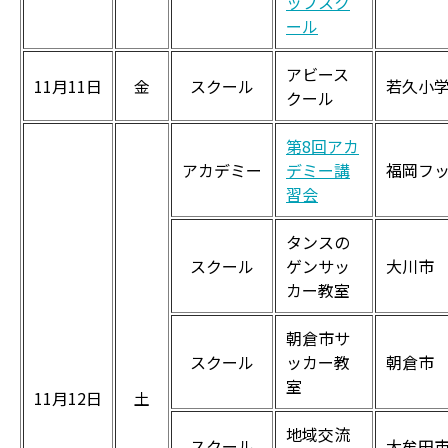
ップスク
ール
アビース
11月11日
金
スクール
若久小
クール
第8回アカ
アカデミー
デミー講
福岡フ
習会
タンスの
スクール
ゲンサッ
大川市
カー教室
朝倉市サ
スクール
ッカー教
朝倉市
室
11月12日
土
地域交流
スクール
大牟田