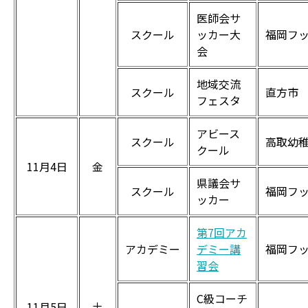
医師会サ
スクール
ッカー大
福岡フ
会
地域交流
スクール
直方市
フェスタ
アビース
スクール
高取幼
クール
11月4日
金
県議会サ
スクール
福岡フ
ッカー
第7回アカ
アカデミー
デミー講
福岡フ
習会
C級コーチ
11月5日
土