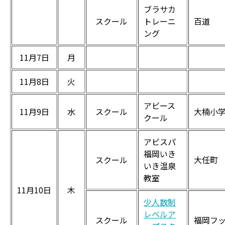
ブラサカ
スクール
トレーニ
百道
ング
11月7日
月
11月8日
火
アビース
11月9日
水
スクール
大楠小
クール
アビスパ
福岡いき
スクール
大任町
いき温泉
教室
11月10日
木
少人数制
レベルア
スクール
福岡フ