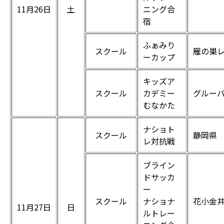
11月26日
土
ニング合
宿
ふぁみり
スクール
雁の巣
ーカップ
キッズア
スクール
カデミー
グルー
むなかた
ナショト
スクール
静岡県
レ対抗戦
ブライン
ドサッカ
ー
スクール
ナショナ
花小金井
11月27日
日
ルトレー