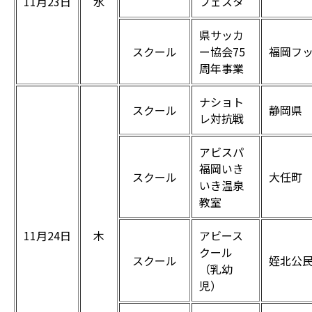
11月23日
水
フェスタ
県サッカ
スクール
ー協会75
福岡フ
周年事業
ナショト
スクール
静岡県
レ対抗戦
アビスパ
福岡いき
スクール
大任町
いき温泉
教室
11月24日
木
アビース
クール
スクール
姪北公
（乳幼
児）