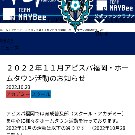
HOME
TICKET
MATCH
TEAM
NEWS
GOODS
FAN
ACADEMY
SCHO
ホーム
>
アカデミー
>
２０２２年１１月アビスパ福岡・ホームタウン活動のお知らせ
閉じる
NEWS
ニュース
２０２２年１１月アビスパ福岡・ホー
ムタウン活動のお知らせ
2022.10.28
アカデミー
スクール
アビスパ福岡では育成普及部（スクール・アカデミー）
を中心に様々なホームタウン活動を行っております。
2022年11月の活動は以下の通りです。（2022年10月28