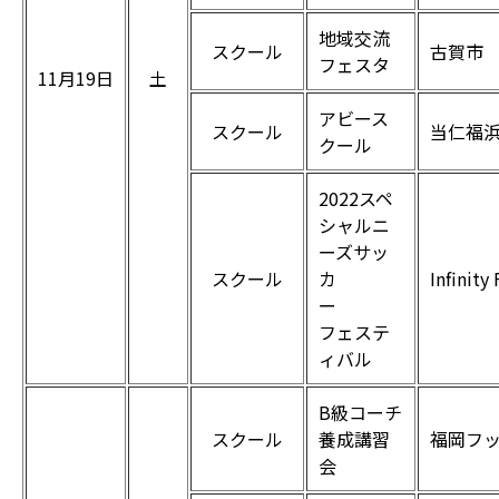
地域交流
スクール
古賀市
フェスタ
11月19日
土
アビース
スクール
当仁福浜
クール
2022スペ
シャルニ
ーズサッ
スクール
カ
Infini
ー
フェステ
ィバル
B級コーチ
スクール
養成講習
福岡フ
会