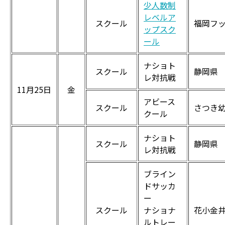
少人数制
レベルア
スクール
福岡フ
ップスク
ール
ナショト
スクール
静岡県
レ対抗戦
11月25日
金
アビース
スクール
さつき
クール
ナショト
スクール
静岡県
レ対抗戦
ブライン
ドサッカ
ー
スクール
ナショナ
花小金井
ルトレー