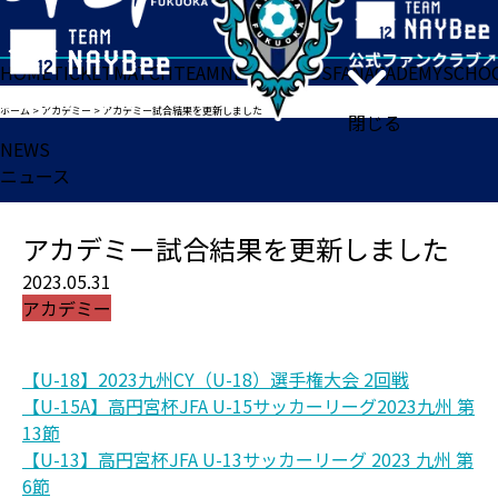
HOME
TICKET
MATCH
TEAM
NEWS
GOODS
FAN
ACADEMY
SCHO
ホーム
>
アカデミー
>
アカデミー試合結果を更新しました
閉じる
NEWS
ニュース
アカデミー試合結果を更新しました
2023.05.31
アカデミー
【U-18】2023九州CY（U-18）選手権大会 2回戦
【U-15A】高円宮杯JFA U-15サッカーリーグ2023九州 第
13節
【U-13】高円宮杯JFA U-13サッカーリーグ 2023 九州 第
6節