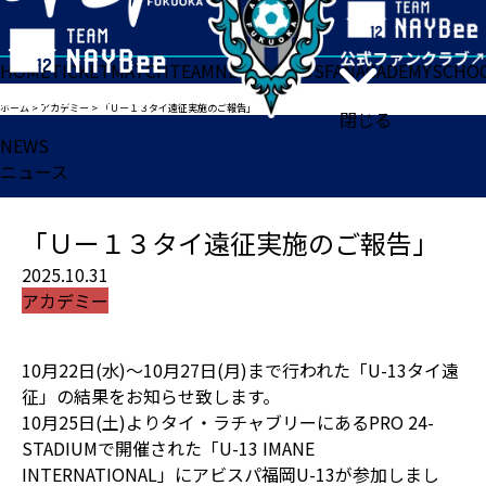
HOME
TICKET
MATCH
TEAM
NEWS
GOODS
FAN
ACADEMY
SCHO
ホーム
>
アカデミー
>
「Ｕー１３タイ遠征実施のご報告」
閉じる
NEWS
ニュース
「Ｕー１３タイ遠征実施のご報告」
2025.10.31
アカデミー
10月22日(水)〜10月27日(月)まで行われた「U-13タイ遠
征」の結果をお知らせ致します。
10月25日(土)よりタイ・ラチャブリーにあるPRO 24-
STADIUMで開催された「U-13 IMANE
INTERNATIONAL」にアビスパ福岡U-13が参加しまし