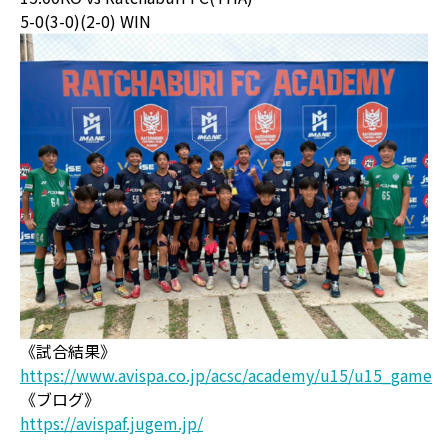
5-0(3-0)(2-0) WIN
《試合結果》
https://www.avispa.co.jp/acsc/academy/u15/u15_game
《ブログ》
https://avispaf.jugem.jp/