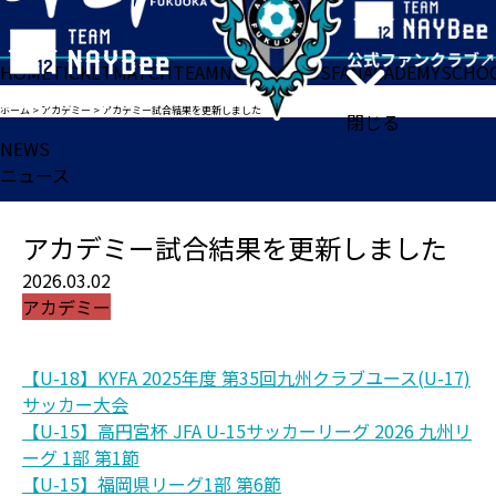
HOME
TICKET
MATCH
TEAM
NEWS
GOODS
FAN
ACADEMY
SCHO
ホーム
>
アカデミー
>
アカデミー試合結果を更新しました
閉じる
NEWS
ニュース
アカデミー試合結果を更新しました
2026.03.02
アカデミー
【U-18】KYFA 2025年度 第35回九州クラブユース(U-17)
サッカー大会
【U-15】高円宮杯 JFA U-15サッカーリーグ 2026 九州リ
ーグ 1部 第1節
【U-15】福岡県リーグ1部 第6節