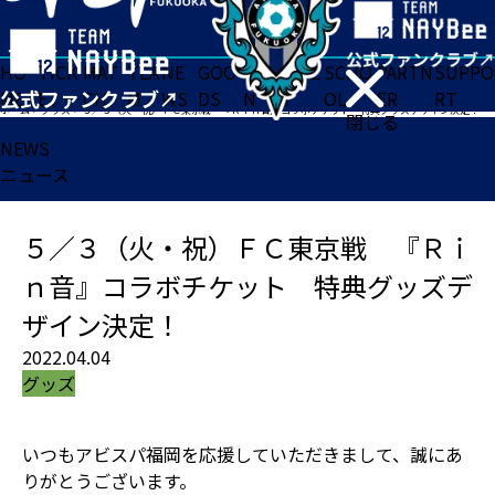
HO
TICK
MAT
TEA
NE
GOO
FA
ACADE
SCHO
PARTN
SUPPO
ME
ET
CH
M
WS
DS
N
MY
OL
ER
RT
ホーム
>
グッズ
>
５／３（火・祝）ＦＣ東京戦 『Ｒｉｎ音』コラボチケット 特典グッズデザイン決定！
閉じる
NEWS
ニュース
５／３（火・祝）ＦＣ東京戦 『Ｒｉ
ｎ音』コラボチケット 特典グッズデ
ザイン決定！
2022.04.04
グッズ
いつもアビスパ福岡を応援していただきまして、誠にあ
りがとうございます。