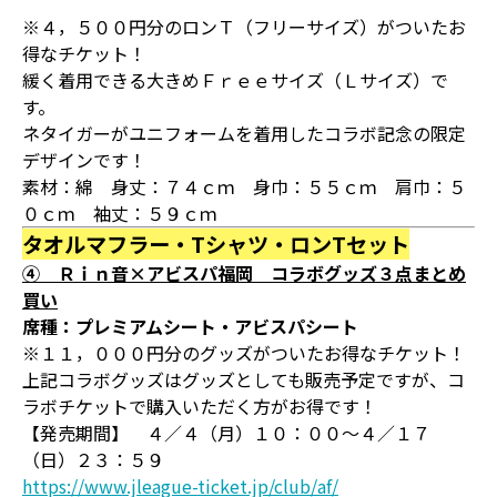
※４，５００円分のロンＴ（フリーサイズ）がついたお
得なチケット！
緩く着用できる大きめＦｒｅｅサイズ（Ｌサイズ）で
す。
ネタイガーがユニフォームを着用したコラボ記念の限定
デザインです！
素材：綿 身丈：７４ｃｍ 身巾：５５ｃｍ 肩巾：５
０ｃｍ 袖丈：５９ｃｍ
タオルマフラー・Tシャツ・ロンTセット
④ Ｒｉｎ音×アビスパ福岡 コラボグッズ３点まとめ
買い
席種：プレミアムシート・アビスパシート
※１１，０００円分のグッズがついたお得なチケット！
上記コラボグッズはグッズとしても販売予定ですが、コ
ラボチケットで購入いただく方がお得です！
【発売期間】 ４／４（月）１０：００～４／１７
（日）２３：５９
https://www.jleague-ticket.jp/club/af/