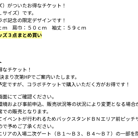
ズ）がついたお得なチケット！
Ｌサイズ）です。
ラボ記念の限定デザインです！
ｃｍ 肩巾：５０ｃｍ 袖丈：５９ｃｍ
ッズ３点まとめ買い
ト
得なチケット！
決まり次第HPでご案内いたします。
予定ですが、コラボチケットで購入いただく方がお得です！
画面にてご確認ください。
環境および事前申込、販売状況等の状況により変更となる場合
席での販売となります。
てイベントが行われるためバックスタンドＢＮエリア前ピッチ
ので予めご了承ください。
エリアの入場二次ゲート（Ｂ１～Ｂ３、Ｂ４～Ｂ７）の一部を