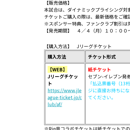
【販売価格】
本試合は、ダイナミックプライシング対
チケットご購入の際は、最新価格をご確
※スポンサー特典、ファンクラブ割引は
【発売期間】 ４／４（月）１０：００
【購入方法】 Jリーグチケット
購入方法
チケット形式
【WEB】
紙チケット
Jリーグチケッ
セブン-イレブン発
ト
「払込票番号（13
https://www.jle
ジに直接お持ちにな
ague-ticket.jp/c
てください。
lub/af/
※Rin音コラボチケットは紙チケットで