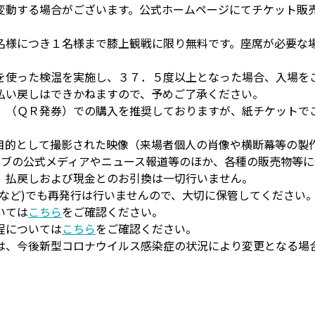
変動する場合がございます。公式ホームページにてチケット販
名様につき１名様まで膝上観戦に限り無料です。座席が必要な
を使った検温を実施し、３７．５度以上となった場合、入場を
払い戻しはできかねますので、予めご了承ください。
」（ＱＲ発券）での購入を推奨しておりますが、紙チケットで
目的として撮影された映像（来場者個人の肖像や横断幕等の製
ラブの公式メディアやニュース報道等のほか、各種の販売物等に
、払戻しおよび現金とのお引換は一切行いません。
など)でも再発行は行いませんので、大切に保管してください
いては
こちら
をご確認ください。
程については
こちら
をご確認ください。
は、今後新型コロナウイルス感染症の状況により変更となる場