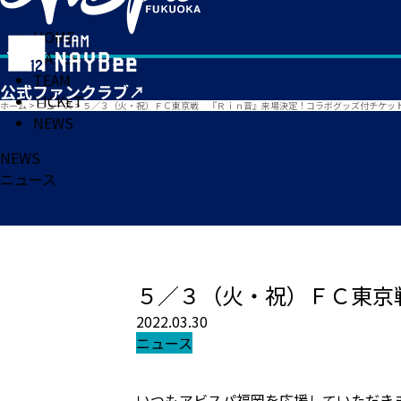
HOME
MATCH
TEAM
TICKET
ホーム
>
ニュース
>
５／３（火・祝）ＦＣ東京戦 『Ｒｉｎ音』来場決定！コラボグッズ付チケッ
NEWS
NEWS
ニュース
５／３（火・祝）ＦＣ東京
2022.03.30
ニュース
いつもアビスパ福岡を応援していただき