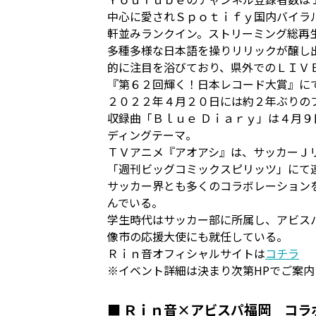
中心に愛されＳｐｏｔｉｆｙ国内バイラ
軒並みランクイン。ストリーミング総再
多種多様な⽇本語を操りリリックが醸し
的に注⽬を浴びており、県外でのＬＩＶ
『第６２回輝く！日本レコード大賞』に
２０２２年４月２０日には約２年ぶりの
収録曲「Ｂｌｕｅ Ｄｉａｒｙ」は４⽉
ディングテーマ。
ＴＶアニメ『アオアシ』は、サッカーＪ
「週刊ビッグコミックスピリッツ」にて
サッカー界とも多くのコラボレーション
んでいる。
学生時代はサッカー部に所属し、アビス
像市の応援大使にも就任している。
Ｒｉｎ音オフィシャルサイトは
コチラ
※イベント詳細は決まり次第HPでご案内
■ Ｒｉｎ音×アビスパ福岡 コラ