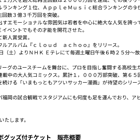
ルランキング１位、ＡｐｐｌｅＭｕｓｉｃ総合ランキングの９
⽣回数３億３千万回を突破。
出すエモーショナルな雰囲気は若者を中⼼に絶⼤な⼈気を誇っ
Ｅイベントでもその才能を開花させた。
て新人賞受賞。
フルアルバム『ｃｌｏｕｄ ａｃｈｏｏ』をリリース。
９⽇（⼟）よりＮＨＫ Ｅテレにて毎週⼟曜⽇午後６時２５分～
リーグのユースチームを舞台に、プロを⽬指し奮闘する⾼校⽣
連載中の⼤⼈気コミックス。累計１，０００万部突破、第６５
を続ける「いまもっともアツいサッカー漫画」が待望のシリー
パ福岡の試合観戦でスタジアムにも何度も足を運んでおり、ア
いたします。
ボグッズ付チケット 販売概要