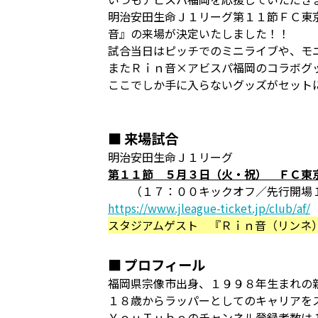
明治安田生命Ｊ１リーグ第１１節ＦＣ東
音』の来場が決定いたしました！！
試合当日はピッチでのミニライブや、モ
またＲｉｎ音×アビスパ福岡のコラボグ
ここでしか手に入らないグッズがセット
■ 来場試合
明治安田生命Ｊ１リーグ
第１１節 ５月３日（火・祝） ＦＣ東
（１７：００キックオフ／先行開場１
https://www.jleague-ticket.jp/club/af/
スタジアムゲスト 『Ｒｉｎ音（リンネ
■ プロフィール
福岡県宗像市出⾝、１９９８年⽣まれの
１８歳からラッパーとしてのキャリアを
ＹｏｕＴｕｂｅのチャンネル登録者数は