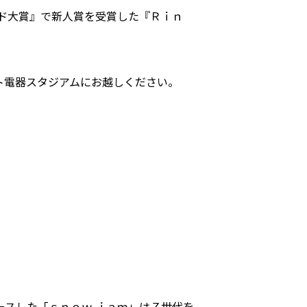
ド⼤賞』で新⼈賞を受賞した『Ｒｉｎ
ト電器スタジアムにお越しください。
スした「ｓｎｏｗ ｊａｍ」はＺ世代を