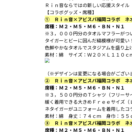
Ｒｉｎ音ならではの新しい応援スタイル
【コラボグッズ・席種】
① Ｒｉｎ音×アビスパ福岡コラボ ネ
席種：Ｍ２・Ｍ５・Ｍ６・ＢＮ・Ｎ１
※３，０００円分のタオルマフラーがつ
タイガーとビーに因んだ縞模様が可愛い
色鮮やかなタオルでスタジアムを盛り上
素材：綿 サイズ：Ｗ２０×Ｌ１１０ｃ
（※デザインは変更になる場合がござ
② Ｒｉｎ音×アビスパ福岡コラボ ネ
席種：Ｍ２・Ｍ５・Ｍ６・ＢＮ・Ｎ１
※３，５００円分のＴシャツ（フリーサ
緩く着用できる大きめＦｒｅｅサイズ（
ネタイガーがユニフォームを着用したコ
素材：綿 身丈：７４ｃｍ 身巾：５５
③ Ｒｉｎ音×アビスパ福岡コラボ ネ
席種：Ｍ２・Ｍ５・Ｍ６・ＢＮ・Ｎ１