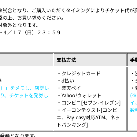
象試合となり、ご購入いただくタイミングによりチケット代が
認の上、お買い求めください。
対象外となります。
～４／１７（日）２３：５９
支払方法
手
・クレジットカード
・
券
・d払い
・
桁）」をメモし、店舗レ
・楽天ペイ
・
り、チケットを発券し
・Yahoo!ウォレット
(
・コンビニ[セブン-イレブン]
イ
・イーコンテクスト[コンビ
数
ニ、Pay-easy対応ATM、ネッ
トバンキング]
の発券となります。