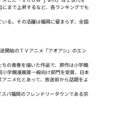
位にまで上昇するなど、各ランキングでも
ている。その活躍は福岡に留まらず、全国
放送開始のＴＶアニメ『アオアシ』のエン
たちの⻘春を描いた作品で、原作は⼩学館
回⼩学館漫画賞⼀般向け部⾨を受賞、⽇本
ズアニメ化とあって、放送前から話題をよ
ビスパ福岡のフレンドリータウンである宗