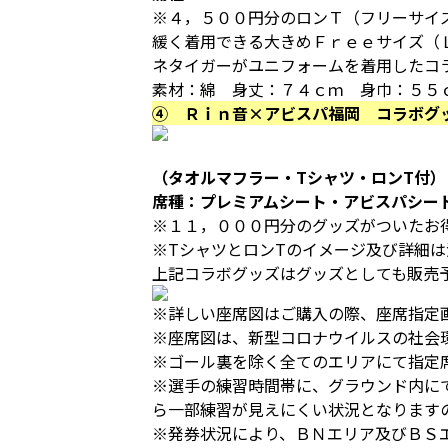
※４，５００円分のロンＴ（フリーサイ
緩く着用できる大きめＦｒｅｅサイズ（
ネタイガーがユニフォームを着用したコ
素材：綿 身丈：７４ｃｍ 身巾：５５
④ Ｒｉｎ音×アビスパ福岡 コラボグ
（タオルマフラー・Tシャツ・ロンT付）
席種：プレミアムシート・アビスパシー
※１１，０００円分のグッズがついたお
※TシャツとロンTのイメージ及び詳細は
上記コラボグッズはグッズとしても販売
※詳しい座席図はご購入の際、座席指定
※座席図は、新型コロナウイルスの社会
※ゴール裏を除く全てのエリアにて指定
※選手の練習時間帯に、グラウンド内に
ら一部練習が見えにくい状況となります
※発券状況により、ＢＮエリア及びＢＳ