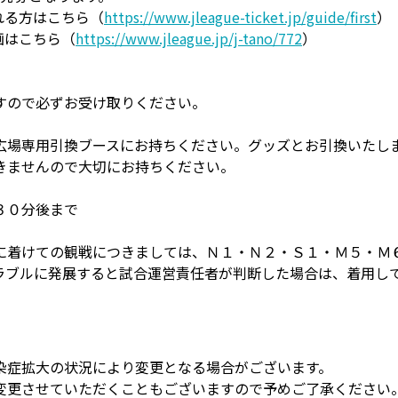
れる方はこちら（
https://www.jleague-ticket.jp/guide/first
）
画はこちら（
https://www.jleague.jp/j-tano/772
）
すので必ずお受け取りください。
広場専用引換ブースにお持ちください。グッズとお引換いたし
きませんので大切にお持ちください。
３０分後まで
に着けての観戦につきましては、Ｎ１・Ｎ２・Ｓ１・Ｍ５・Ｍ
ラブルに発展すると試合運営責任者が判断した場合は、着用し
染症拡大の状況により変更となる場合がございます。
変更させていただくこともございますので予めご了承ください