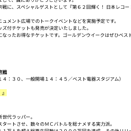
京戦に、スペシャルゲストとして『第６２回輝く！ ⽇本レコー
ニュメント広場でのトークイベントなどを実施予定です。
ッズ付チケットも発売が決定いたしました。
になったお得なチケットです。ゴールデンウイークはぜひベス
京戦
４：３０、一般開場１４：４５／ベスト電器スタジアム）
）』
新世代ラッパー。
スタートさせ、数々のＭＣバトルを総ナメする実⼒派。
１１万⼈を超え総再⽣回数は２０００万回を達成、その後リリー