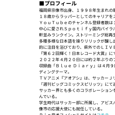
■プロフィール
福岡県宗像市出⾝、１９９８年⽣まれの
１８歳からラッパーとしてのキャリアを
ＹｏｕＴｕｂｅのチャンネル登録者数は
中心に愛されＳｐｏｔｉｆｙ国内バイラ
軒並みランクイン。ストリーミング総再
多種多様な⽇本語を操りリリックが醸し
的に注⽬を浴びており、県外でのＬＩＶ
『第６２回輝く！日本レコード大賞』に
２０２２年４月２０日には約２年ぶりの
収録曲「Ｂｌｕｅ Ｄｉａｒｙ」は４⽉
ディングテーマ。
ＴＶアニメ『アオアシ』は、サッカーＪ
「週刊ビッグコミックスピリッツ」にて
サッカー界とも多くのコラボレーション
んでいる。
学生時代はサッカー部に所属し、アビス
像市の応援大使にも就任している。
Ｒｉｎ音オフィシャルサイトは
コチラ