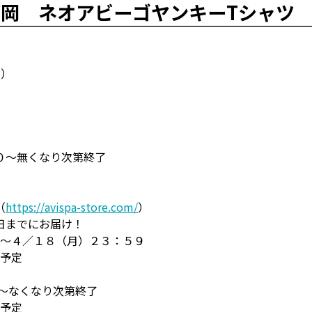
岡 ネオアビーゴヤンキーTシャツ
み）
０～無くなり次第終了
（
https://avispa-store.com/
）
日までにお届け！
０～４／１８（月）２３：５９
送予定
～なくなり次第終了
送予定