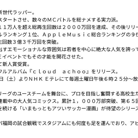
新世代ラッパー。
スタートさせ、数々のＭＣバトルを総ナメする実⼒派。
１１万⼈を超え総再⽣回数は２０００万回を達成、その後リリー
ルランキング１位、ＡｐｐｌｅＭｕｓｉｃ総合ランキングの９
⽣回数３億３千万回を突破。
出すエモーショナルな雰囲気は若者を中⼼に絶⼤な⼈気を誇っ
Ｅイベントでもその才能を開花させた。
て新人賞受賞。
フルアルバム『ｃｌｏｕｄ ａｃｈｏｏ』をリリース。
９⽇（⼟）よりＮＨＫ Ｅテレにて毎週⼟曜⽇午後６時２５分～
リーグのユースチームを舞台に、プロを⽬指し奮闘する⾼校⽣
連載中の⼤⼈気コミックス。累計１，０００万部突破、第６５
を続ける「いまもっともアツいサッカー漫画」が待望のシリー
パ福岡の試合観戦でスタジアムにも何度も足を運んでおり、ア