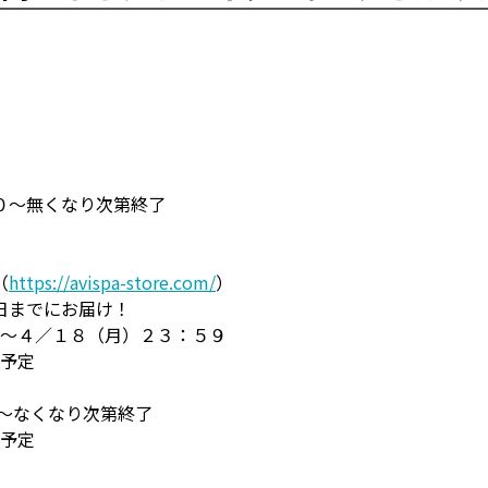
０～無くなり次第終了
（
https://avispa-store.com/
）
日までにお届け！
０～４／１８（月）２３：５９
送予定
～なくなり次第終了
送予定