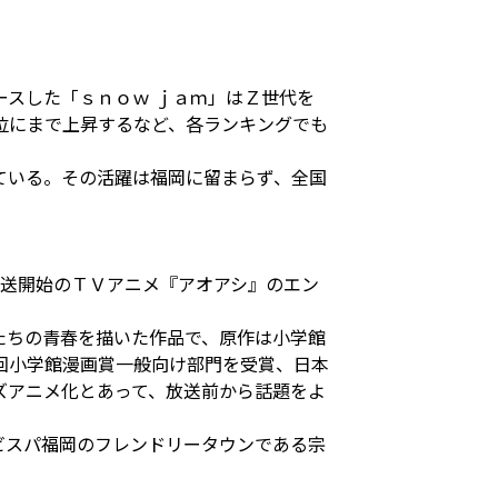
スした「ｓｎｏｗ ｊａｍ」はＺ世代を
位にまで上昇するなど、各ランキングでも
ている。その活躍は福岡に留まらず、全国
放送開始のＴＶアニメ『アオアシ』のエン
たちの⻘春を描いた作品で、原作は⼩学館
回⼩学館漫画賞⼀般向け部⾨を受賞、⽇本
ズアニメ化とあって、放送前から話題をよ
ビスパ福岡のフレンドリータウンである宗