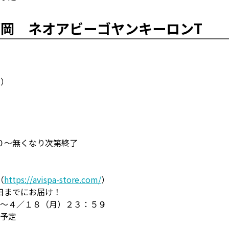
岡 ネオアビーゴヤンキーロンT
み）
０～無くなり次第終了
（
https://avispa-store.com/
）
日までにお届け！
０～４／１８（月）２３：５９
送予定