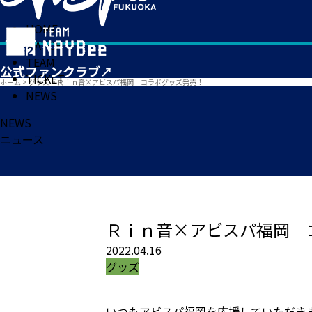
HOME
MATCH
TEAM
TICKET
ホーム
>
グッズ
>
Ｒｉｎ音×アビスパ福岡 コラボグッズ発売！
NEWS
NEWS
ニュース
Ｒｉｎ音×アビスパ福岡 
2022.04.16
グッズ
いつもアビスパ福岡を応援していただき