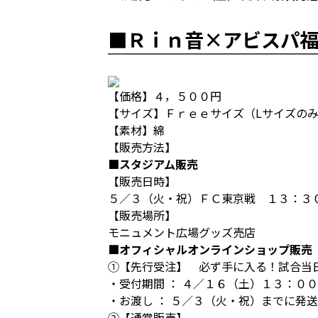
■Ｒｉｎ音×アビスパ福
【価格】４，５００円
【サイズ】Ｆｒｅｅサイズ（Lサイズの
【素材】綿
【販売方法】
■スタジアム販売
【販売日時】
５／３（火・祝）ＦＣ東京戦 １３：３
【販売場所】
モニュメント広場グッズ売店
■オフィシャルオンラインショップ販売
①【先行受注】 必ず手に入る！試合当
・受付期間 ： ４／１６（土）１３：０
・お渡し ： ５／３（火・祝）までに発
②【通常販売】