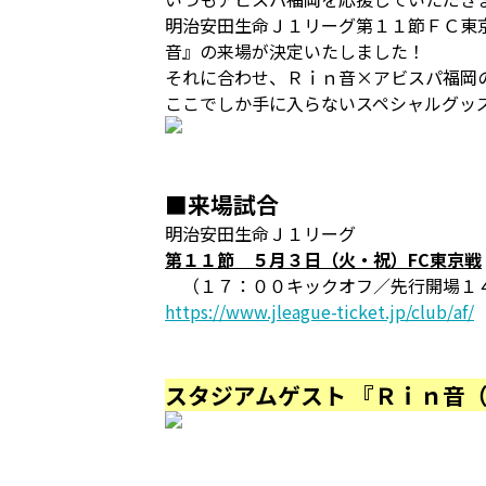
明治安田生命Ｊ１リーグ第１１節ＦＣ東
音』の来場が決定いたしました！
それに合わせ、Ｒｉｎ音×アビスパ福岡
ここでしか手に入らないスペシャルグッ
■来場試合
明治安田生命Ｊ１リーグ
第１１節 ５月３日（火・祝）FC東京戦
（１７：００キックオフ／先行開場１４
https://www.jleague-ticket.jp/club/af/
スタジアムゲスト 『Ｒｉｎ音