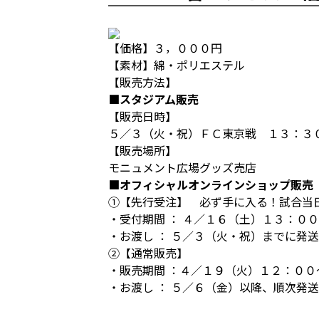
【価格】３，０００円
【素材】綿・ポリエステル
【販売方法】
■スタジアム販売
【販売日時】
５／３（火・祝）ＦＣ東京戦 １３：３
【販売場所】
モニュメント広場グッズ売店
■オフィシャルオンラインショップ販売
①【先行受注】 必ず手に入る！試合当
・受付期間 ： ４／１６（土）１３：０
・お渡し ： ５／３（火・祝）までに発
②【通常販売】
・販売期間 ：４／１９（火）１２：００
・お渡し ： ５／６（金）以降、順次発