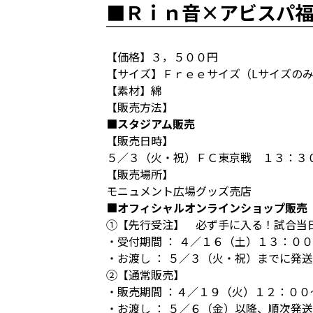
■Ｒｉｎ音×アビスパ福
【価格】３，５００円
【サイズ】Ｆｒｅｅサイズ（Lサイズの
【素材】綿
【販売方法】
■スタジアム販売
【販売日時】
５／３（火・祝）ＦＣ東京戦 １３：３
【販売場所】
モニュメント広場グッズ売店
■オフィシャルオンラインショップ販売
①【先行受注】 必ず手に入る！試合当
・受付期間 ： ４／１６（土）１３：０
・お渡し ： ５／３（火・祝）までに発
②【通常販売】
・販売期間 ：４／１９（火）１２：００
・お渡し ： ５／６（金）以降、順次発