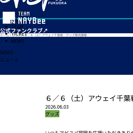
HOME
MATCH
TEAM
TICKET
ホーム
>
グッズ
>
６／６（土）アウェイ千葉戦 グッズ販売情報
NEWS
NEWS
ニュース
６／６（土）アウェイ千葉
2026.06.03
グッズ
いつもアビスパ福岡を応援いただきあり