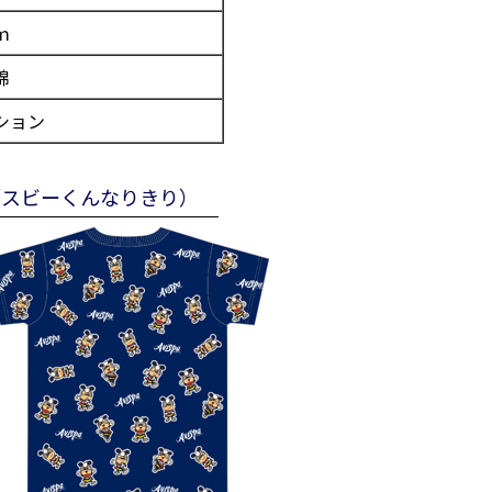
ｍ
綿
ション
／スビーくんなりきり）