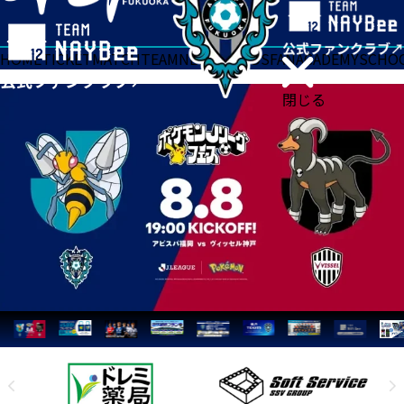
HOME
TICKET
MATCH
TEAM
NEWS
GOODS
FAN
ACADEMY
SCHO
閉じる