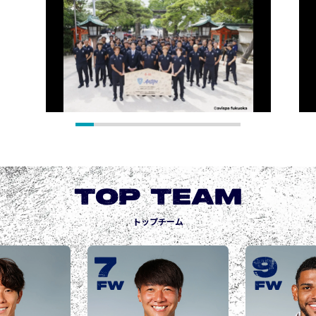
TOP TEAM
トップチーム
7
9
城
JOGO
W
FW
F