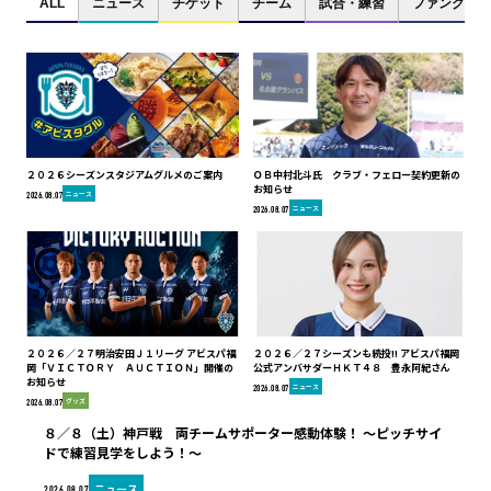
ALL
ニュース
チケット
チーム
試合・練習
ファンクラブ
２０２６シーズンスタジアムグルメのご案内
ＯＢ中村北斗氏 クラブ・フェロー契約更新の
お知らせ
ニュース
2026.08.07
ニュース
2026.08.07
２０２６／２７明治安田Ｊ１リーグ アビスパ福
２０２６／２７シーズンも続投!! アビスパ福岡
岡「ＶＩＣＴＯＲＹ ＡＵＣＴＩＯＮ」開催の
公式アンバサダーＨＫＴ４８ 豊永阿紀さん
お知らせ
ニュース
2026.08.07
グッズ
2026.08.07
８／８（土）神戸戦 両チームサポーター感動体験！ ～ピッチサイ
ドで練習見学をしよう！～
ニュース
2026.08.07