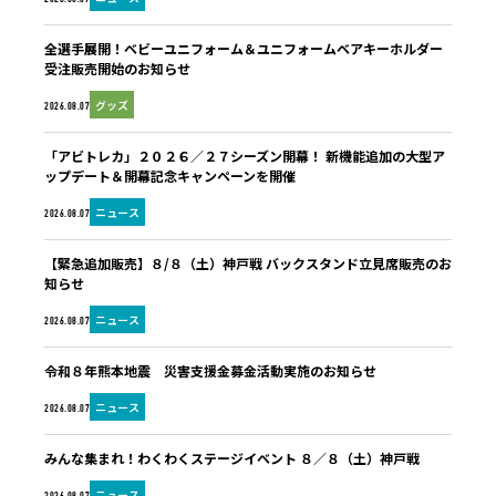
全選手展開！ベビーユニフォーム＆ユニフォームベアキーホルダー
受注販売開始のお知らせ
グッズ
2026.08.07
「アビトレカ」２０２６／２７シーズン開幕！ 新機能追加の大型ア
ップデート＆開幕記念キャンペーンを開催
ニュース
2026.08.07
【緊急追加販売】８/８（土）神戸戦 バックスタンド立見席販売のお
知らせ
ニュース
2026.08.07
令和８年熊本地震 災害支援金募金活動実施のお知らせ
ニュース
2026.08.07
みんな集まれ！わくわくステージイベント ８／８（土）神戸戦
ニュース