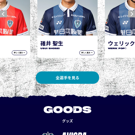
井 聖生
ウェリック ポポ
 Shosei
WERIK POPÓ
詳しく見る →
詳しく見る →
全選手を見る
GOODS
グッズ