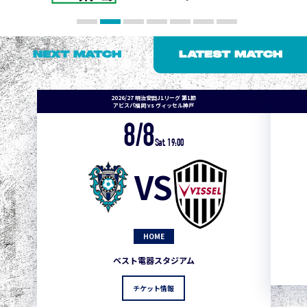
NEXT MATCH
LATEST MATCH
2026/27 明治安田J1リーグ 第1節
アビスパ福岡 vs ヴィッセル神戸
8/8
Sat. 19:00
VS
HOME
ベスト電器スタジアム
チケット情報