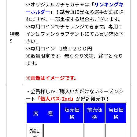
※オリジナルガチャガチャは「
リンキングキ
ーホルダー
」！試合毎に異なる選手が追加さ
れますが、一部重複する場合もございます。
※専用コインでチャレンジできます。専用コ
特典
インはファンクラブテントにてお買い求め下
5
さい。
※専用コイン 1枚／２００円
※数量限定です。無くなり次第、終了となり
ます。
※画像はイメージです。
・会員様しかご購入いただけないシーズンシ
ート
「個人パス-2nd」
が好評発売中！
販売価
前売価
当日価
席 種
格
格
格
指定