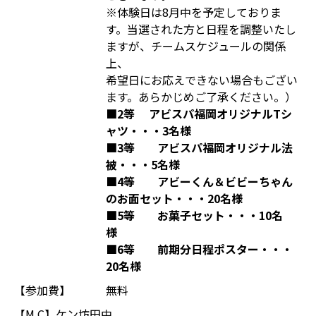
※体験日は8月中を予定しておりま
す。当選された方と日程を調整いたし
ますが、チームスケジュールの関係
上、
希望日にお応えできない場合もござい
ます。あらかじめご了承ください。）
■2等 アビスパ福岡オリジナルTシ
ャツ・・・3名様
■3等 アビスパ福岡オリジナル法
被・・・5名様
■4等 アビーくん＆ビビーちゃん
のお面セット・・・20名様
■5等 お菓子セット・・・10名
様
■6等 前期分日程ポスター・・・
20名様
【参加費】
無料
【M C】ケン坊田中