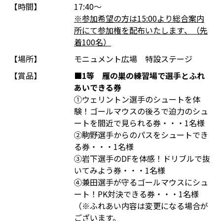
【時間】
17:40～
※参加希望の方は15:00より総合案内
所にて参加権を配布いたします、（先
着100名）
【場所】
モニュメント広場 特設ステージ
【賞品】
■1等 雁の巣の練習場で選手とふれ
あいできる券
①ウェリントン選手のシュートを体
験！ゴールマウスの後ろで迫力のシュ
ートを間近で見られる券・・・1名様
②駒野選手からのパスをシュートでき
る券・・・1名様
③岩下選手のDFを体感！ドリブルで抜
いてみよう券・・・1名様
④兼田選手が守るゴールマウスにシュ
ート！PK対決できる券・・・1名様
（※ふれあい内容は変更になる場合が
ございます。