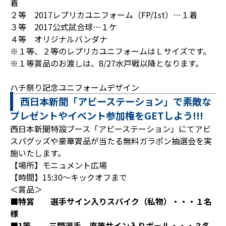
着
２等 2017レプリカユニフォーム（FP/1st）…１着
３等 2017公式試合球…１ケ
４等 オリジナルバンダナ
※１等、２等のレプリカユニフォームはＬサイズです。
※１等賞品のお渡しは、8/27水戸戦以降となります。
ハチ祭り記念ユニフォームデザイン
西日本新聞「アビーステーション」で素敵な
プレゼントやイベント参加権をGETしよう!!!
西日本新聞特設ブース「アビーステーション」にてアビ
スパグッズや豪華賞品が当たる無料ガラポン抽選会を実
施いたします。
【場所】モニュメント広場
【時間】15:30～キックオフまで
＜賞品＞
■特賞 選手サイン入りスパイク（私物）・・・１名
様
■1等 三門選手 直筆サイン入りボール・・・３名