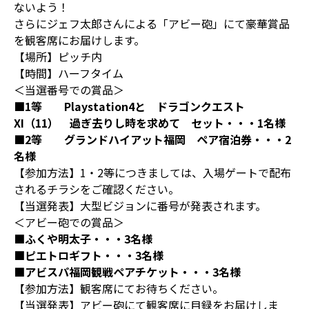
ないよう！
さらにジェフ太郎さんによる「アビー砲」にて豪華賞品
を観客席にお届けします。
【場所】ピッチ内
【時間】ハーフタイム
＜当選番号での賞品＞
■1
等 Playstation4
と ドラゴンクエスト
XI
（11
） 過ぎ去りし時を求めて
セット・・・1
名様
■2
等 グランドハイアット福岡 ペア宿泊券・・・2
名様
【参加方法】1・2等につきましては、入場ゲートで配布
されるチラシをご確認ください。
【当選発表】大型ビジョンに番号が発表されます。
＜アビー砲での賞品＞
■ふくや明太子・・・3
名様
■ピエトロギフト・・・3
名様
■アビスパ福岡観戦ペアチケット・・・3
名様
【参加方法】観客席にてお待ちください。
【当選発表】アビー砲にて観客席に目録をお届けしま