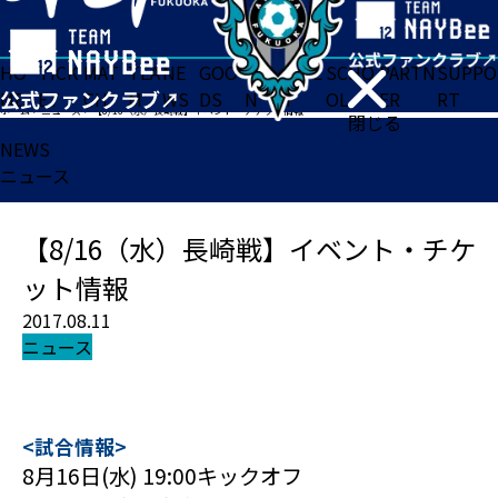
HO
TICK
MAT
TEA
NE
GOO
FA
ACADE
SCHO
PARTN
SUPPO
ME
ET
CH
M
WS
DS
N
MY
OL
ER
RT
ホーム
>
ニュース
>
【8/16（水）長崎戦】イベント・チケット情報
閉じる
NEWS
ニュース
【8/16（水）長崎戦】イベント・チケ
ット情報
2017.08.11
ニュース
<試合情報>
8月16日(水) 19:00キックオフ