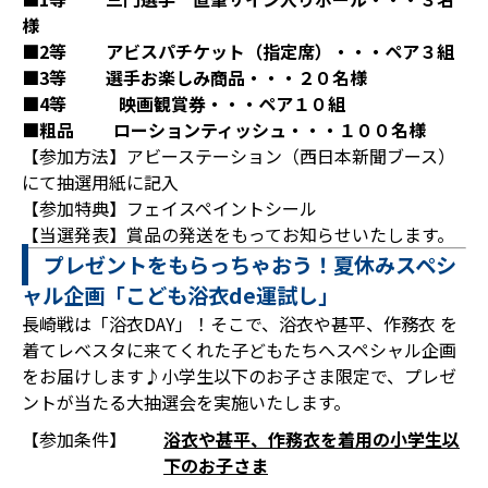
様
■2等 アビスパチケット（指定席）・・・ペア３組
■3等 選手お楽しみ商品・・・２０名様
■4等 映画観賞券・・・ペア１０組
■粗品 ローションティッシュ・・・１００名様
【参加方法】アビーステーション（西日本新聞ブース）
にて抽選用紙に記入
【参加特典】フェイスペイントシール
【当選発表】賞品の発送をもってお知らせいたします。
プレゼントをもらっちゃおう！夏休みスペシ
ャル企画「こども浴衣de運試し」
長崎戦は「浴衣DAY」！そこで、浴衣や甚平、作務衣 を
着てレベスタに来てくれた子どもたちへスペシャル企画
をお届けします♪小学生以下のお子さま限定で、プレゼ
ントが当たる大抽選会を実施いたします。
【参加条件】
浴衣や甚平、作務衣を着用の小学生以
下のお子さま