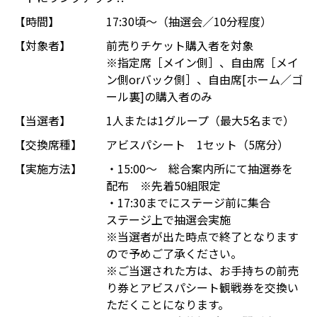
【時間】
17:30頃～（抽選会／10分程度）
【対象者】
前売りチケット購入者を対象
※指定席［メイン側］、自由席［メイ
ン側orバック側］、自由席[ホーム／ゴ
ール裏]の購入者のみ
【当選者】
1人または1グループ（最大5名まで）
【交換席種】
アビスパシート 1セット（5席分）
【実施方法】
・15:00～ 総合案内所にて抽選券を
配布 ※先着50組限定
・17:30までにステージ前に集合
ステージ上で抽選会実施
※当選者が出た時点で終了となります
ので予めご了承ください。
※ご当選された方は、お手持ちの前売
り券とアビスパシート観戦券を交換い
ただくことになります。