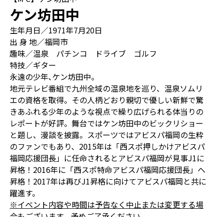
ケン坊田中
生年月日／1971年7月20日
出 身 地／福岡市
趣味／温泉 パチンコ ドライブ ゴルフ
特技／ギター
永遠の少年､ケン坊田中。
地元テレビ番組で九州全域の温泉地を巡り、温泉ソムリ
エの資格を取得。その人柄どおり親切で優しい新鮮で驚
きあふれる少年のような視点で繰り広げられる体当りの
レポートが好評。舞台ではケン坊田中のビックリショー
と題し、漫談を披露。スポーツではアビスパ福岡の生粋
のファンでもあり、2015年は「西スポ押しかけアビスパ
福岡応援団長」に任命されるとアビスパ福岡が見事J1に
昇格！2016年に「西スポ特命アビスパ福岡応援団長」へ
昇格！2017年は再びJ1昇格に向けてアビスパ福岡と共に
躍進す。
※イベント内容や時間は予告なく中止または変更する場
合もございます。予めご了承ください。