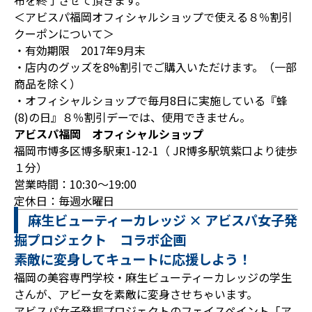
布を終了させて頂きます。
＜アビスパ福岡オフィシャルショップで使える８％割引
クーポンについて＞
・有効期限 2017年9月末
・店内のグッズを8%割引でご購入いただけます。（一部
商品を除く）
・オフィシャルショップで毎月8日に実施している『蜂
(8)の日』８％割引デーでは、使用できません。
アビスパ福岡 オフィシャルショップ
福岡市博多区博多駅東1-12-1（ JR博多駅筑紫口より徒歩
１分）
営業時間：10:30～19:00
定休日：毎週水曜日
麻生ビューティーカレッジ × アビスパ女子発
掘プロジェクト コラボ企画
素敵に変身してキュートに応援しよう！
福岡の美容専門学校・麻生ビューティーカレッジの学生
さんが、アビー女を素敵に変身させちゃいます。
アビスパ女子発掘プロジェクトのフェイスペイント「ア