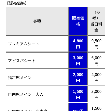
【販売価格】
（参
販売価
考）
券種
格
当日料
金
4,800
9,500
プレミアムシート
円
円
3,000
6,000
アビスパシート
円
円
2,000
4,000
指定席メイン
円
円
1,500
3,000
自由席メイン 大人
円
円
1,500