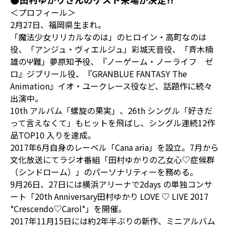
＜プロフィール＞
2⽉27⽇、福岡県生まれ。
「魔法少⼥リリカルなのは」のヒロイン・⾼町なのは
役、「アンジュ・ヴィエルジュ」彩城天⾳役、「⻫⽊楠
雄のΨ難」夢原知予役、『ノーゲーム・ノーライフ ゼ
ロ』ジブリール役、『GRANBLUE FANTASY The
Animation』イオ・ユークレース役など、話題作に続々
出演中。
10th アルバム「螺旋の果実」、26th シングル「好きだ
って⾔えなくて」もヒットを⾶ばし、シングル連続12作
品TOP10 入りを達成。
2017年6月自身のレーベル「Cana aria」を設立。7月から
文化放送にてラジオ番組「⽥村ゆかりの⼄⼥⼼♡症候群
（シンドローム）」のパーソナリティーを務める。
9月26日、27日には横浜アリーナで2days の単独コンサ
ート「20th Anniversary田村ゆかり LOVE ♡ LIVE 2017
*Crescendo♡Carol*」を開催。
2017年11月15日には約2年半ぶりの新作、ミニアルバム