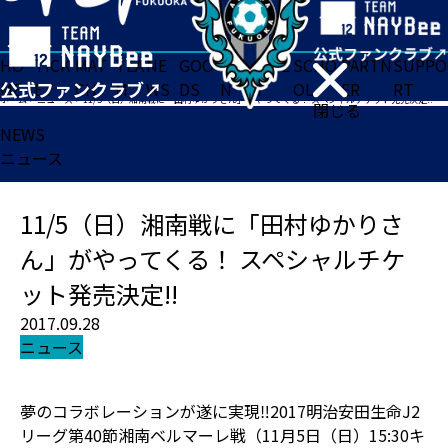
HO
TICK
MAT
TEA
NE
GOO
FA
ACADE
SCHO
PARTN
SUPPO
ME
ET
CH
M
WS
DS
N
MY
OL
ER
RT
ホーム
>
ニュース
>
11/5（日）湘南戦に「田村ゆかりさん」がやってくる！ スペシャルチケット発売決定!!
閉じる
NEWS
ニュース
11/5（日）湘南戦に「田村ゆかりさ
ん」がやってくる！ スペシャルチケ
ット発売決定!!
2017.09.28
ニュース
夢のコラボレーションが遂に実現‼2017明治安田生命J2
リーグ第40節湘南ベルマーレ戦（11月5日（日）15:30キ