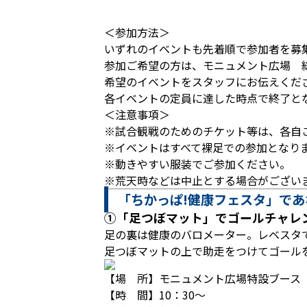
＜参加方法＞
いずれのイベントも先着順で参加者を募
参加ご希望の方は、モニュメント広場 総
希望のイベントをスタッフにお伝えくだ
各イベントの定員に達した時点で終了と
＜注意事項＞
※試合観戦のためのチケット等は、各自
※イベントはすべて裸足での参加となり
※動きやすい服装でご参加ください。
※荒天時などは中止とする場合がござい
「ちかっぱ!健康フェスタ」で
①「足つぼマット」でゴールチャレ
足の裏は健康のバロメーター。レベスタ
足つぼマットの上で助走をつけてゴール
【場 所】モニュメント広場特設ブース
【時 間】10：30～