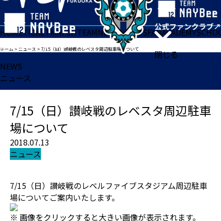
HOME
TICKET
MATCH
TEAM
NEWS
GOODS
FAN
ACADEMY
SCHO
ホーム
>
ニュース
>
7/15（日）讃岐戦のレベスタ周辺駐車場について
閉じる
NEWS
ニュース
7/15（日）讃岐戦のレベスタ周辺駐車
場について
2018.07.13
ニュース
7/15（日）讃岐戦のレベルファイブスタジアム周辺駐車
場についてご案内いたします。
※ 画像をクリックすると大きい画像が表示されます。