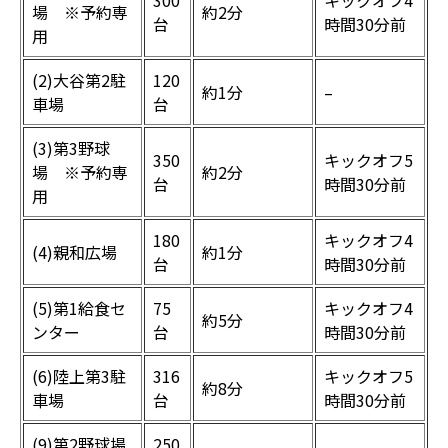
300
キックオフ4
場 ※予約専
約2分
台
時間30分前
用
(2)大谷第2駐
120
約1分
–
車場
台
(3)第3野球
350
キックオフ5
場 ※予約専
約2分
台
時間30分前
用
180
キックオフ4
(4)親和広場
約1分
台
時間30分前
(5)第1給食セ
75
キックオフ4
約5分
ンター
台
時間30分前
(6)陸上第3駐
316
キックオフ5
約8分
車場
台
時間30分前
(9)第2野球場
250