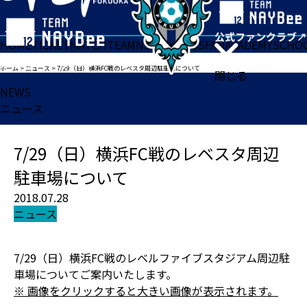
HOME
TICKET
MATCH
TEAM
NEWS
GOODS
FAN
ACADEMY
SCHO
ホーム
>
ニュース
>
7/29（日）横浜FC戦のレベスタ周辺駐車場について
閉じる
NEWS
ニュース
7/29（日）横浜FC戦のレベスタ周辺
駐車場について
2018.07.28
ニュース
7/29（日）横浜FC戦のレベルファイブスタジアム周辺駐
車場についてご案内いたします。
※ 画像をクリックすると大きい画像が表示されます。