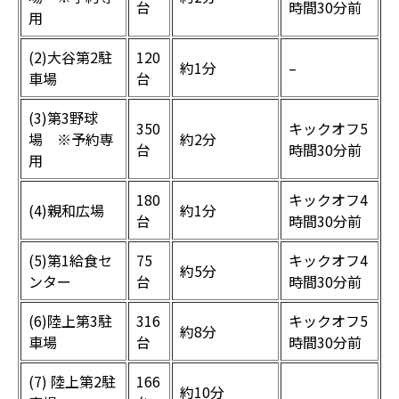
台
時間30分前
用
(2)大谷第2駐
120
約1分
–
車場
台
(3)第3野球
350
キックオフ5
場 ※予約専
約2分
台
時間30分前
用
180
キックオフ4
(4)親和広場
約1分
台
時間30分前
(5)第1給食セ
75
キックオフ4
約5分
ンター
台
時間30分前
(6)陸上第3駐
316
キックオフ5
約8分
車場
台
時間30分前
(7) 陸上第2駐
166
約10分