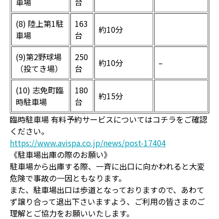
車場
台
(8) 陸上第1駐
163
約10分
車場
台
(9)第2野球場
250
約10分
–
（投てき場）
台
(10) 志免町臨
180
約15分
時駐車場
台
臨時駐車場 有料予約サービスについてはコチラをご確認
ください。
https://www.avispa.co.jp/news/post-17404
《駐車場出庫の際のお願い》
駐車場から出庫する際、一斉に出口に向かわれると大変
危険で事故の一因ともなります。
また、駐車場出口は歩道となっておりますので、あわて
ず譲り合って退出下さいますよう、ご利用の皆さまのご
理解とご協力をお願いいたします。