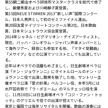
第55期二期会オペラ研修所マスタークラスを総代で修了
し、最優秀賞および川崎靜子賞受賞。
第15回NEUE STIMMEN 2013“新しい声”国際コンクー
ル、日本人男声として初のセミファイナル進出。
第20回友愛ドイツリートコンクール第2位。日本歌曲
賞、日本Ｒシュトラウス協会賞受賞。
2014年シャネル・ピグマリオン・デイズアーティスト。
現在、バッハ・コレギウム・ジャパン声楽メンバーとし
て海外ツアー、録音にも参加する他、『マタイ受難曲』
『メサイア』などの公演でソリストとしても出演してい
る。
近年はオペラでの活躍もめざましく、日生劇場オペラ公
演『ドン・ジョヴァンニ』にタイトルロールのドン・ジ
ョヴァンニ役で出演し聴衆を魅了した他、サントリー主
催オペラ公演『愛の妙薬』ベルコーレ役、本年5月には
水戸芸術祭で『ラ・ボエーム』のマルチェッロ役を演
じ、11月10日には日生劇場オペラ『コジ・ファン・トゥ
ッテ』のグリエルモ役での出演が控えている。
東京と福岡では毎年リサイタルを開催。歌曲の演奏には