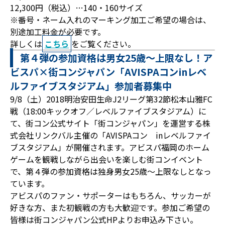
12,300円（税込）…140・160サイズ
※番号・ネーム入れのマーキング加工ご希望の場合は、
別途加工料金が必要です。
詳しくは
こちら
をご覧ください。
第４弾の参加資格は男女25歳～上限なし！ア
ビスパ×街コンジャパン「AVISPAコンinレベ
ルファイブスタジアム」参加者募集中
9/8（土）2018明治安田生命J2リーグ第32節松本山雅FC
戦（18:00キックオフ／レベルファイブスタジアム）に
て、街コン公式サイト「街コンジャパン」を運営する株
式会社リンクバル主催の「AVISPAコン inレベルファイ
ブスタジアム」が開催されます。アビスパ福岡のホーム
ゲームを観戦しながら出会いを楽しむ街コンイベント
で、第４弾の参加資格は独身男女25歳～上限なしとなっ
ています。
アビスパのファン・サポーターはもちろん、サッカーが
好きな方、また初観戦の方も大歓迎です。参加ご希望の
皆様は街コンジャパン公式HPよりお申込み下さい。