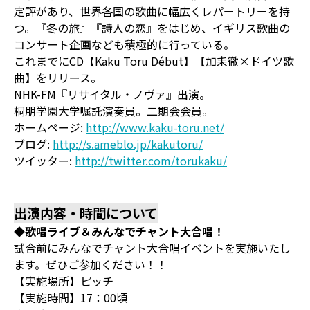
定評があり、世界各国の歌曲に幅広くレパートリーを持
つ。『冬の旅』『詩人の恋』をはじめ、イギリス歌曲の
コンサート企画なども積極的に行っている。
これまでにCD【Kaku Toru Début】【加耒徹×ドイツ歌
曲】をリリース。
NHK-FM『リサイタル・ノヴァ』出演。
桐朋学園大学嘱託演奏員。二期会会員。
ホームページ:
http://www.kaku-toru.net/
ブログ:
http://s.ameblo.jp/kakutoru/
ツイッター:
http://twitter.com/torukaku/
出演内容・時間について
◆歌唱ライブ＆みんなでチャント大合唱！
試合前にみんなでチャント大合唱イベントを実施いたし
ます。ぜひご参加ください！！
【実施場所】ピッチ
【実施時間】17：00頃