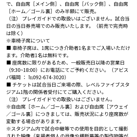
で、自由席［メイン側］、自由席［バック側］、自由席
［ホーム／ゴール裏］のみ半額にて販売。
（注） プレイガイドでの取扱いはございません。試合当
日の当日券売場でのみ販売いたします。（前売で完売時
は除く）
※車椅子席について
■ 車椅子席は、1席につき介助者1名までご入場いただけ
ます。介助者1名は無料です。
■ 座席数に限りがあるため、一般販売日以降の営業日
（9:30~18:00）にお電話にてご予約ください。（アビス
パ福岡 ： ℡092-674-3020）
■ チケットは試合当日ご来場の際、レベルファイブスタ
ジアム1階の関係者受付にてご購入ください。
（注） プレイガイドでの取扱いはございません。
※自由席［ホーム／ゴール裏］および自由席［アウェイ
／ゴール裏］につきましては、販売状況により座席数が
変動する場合があります。
※スタジアム内で試合中継等での使用を目的として撮影
された映像（来場者個人の肖像や横断幕等の製作物等が