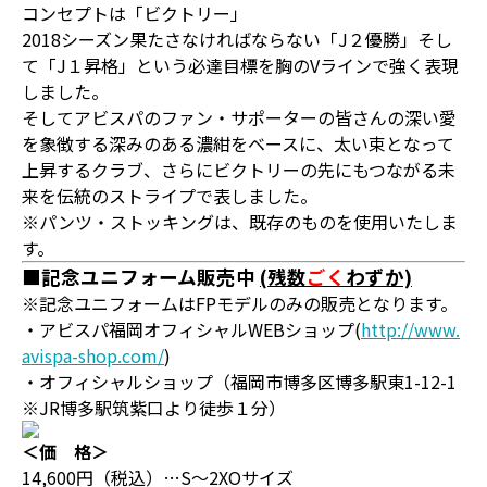
コンセプトは「ビクトリー」
2018シーズン果たさなければならない「J２優勝」そし
て「J１昇格」という必達目標を胸のVラインで強く表現
しました。
そしてアビスパのファン・サポーターの皆さんの深い愛
を象徴する深みのある濃紺をベースに、太い束となって
上昇するクラブ、さらにビクトリーの先にもつながる未
来を伝統のストライプで表しました。
※パンツ・ストッキングは、既存のものを使用いたしま
す。
■記念ユニフォーム販売中
(残数
ごく
わずか)
※記念ユニフォームはFPモデルのみの販売となります。
・アビスパ福岡オフィシャルWEBショップ(
http://www.
avispa-shop.com/
)
・オフィシャルショップ（福岡市博多区博多駅東1-12-1
※JR博多駅筑紫口より徒歩１分）
＜価 格＞
14,600円（税込）…S～2XOサイズ