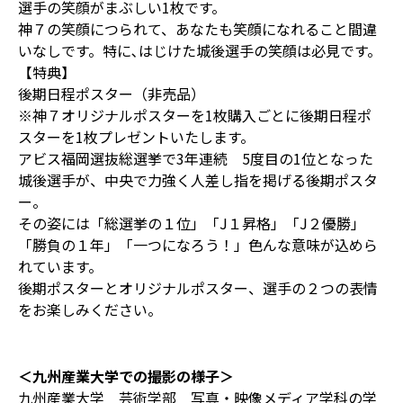
選手の笑顔がまぶしい1枚です。
神７の笑顔につられて、あなたも笑顔になれること間違
いなしです。特に､はじけた城後選手の笑顔は必見です。
【特典】
後期日程ポスター（非売品）
※神７オリジナルポスターを1枚購入ごとに後期日程ポ
スターを1枚プレゼントいたします。
アビス福岡選抜総選挙で3年連続 5度目の1位となった
城後選手が、中央で力強く人差し指を掲げる後期ポスタ
ー。
その姿には「総選挙の１位」「J１昇格」「J２優勝」
「勝負の１年」「一つになろう！」色んな意味が込めら
れています。
後期ポスターとオリジナルポスター、選手の２つの表情
をお楽しみください。
＜九州産業大学での撮影の様子＞
九州産業大学 芸術学部 写真・映像メディア学科の学