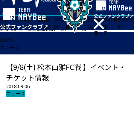
HO
TICK
MAT
TEA
NE
GOO
FA
ACADE
SCHO
PARTN
SUPPO
ME
ET
CH
M
WS
DS
N
MY
OL
ER
RT
ホーム
>
ニュース
>
【9/8(土) 松本山雅FC戦 】イベント・チケット情報
閉じる
NEWS
ニュース
【9/8(土) 松本山雅FC戦 】イベント・
チケット情報
2018.09.06
ニュース