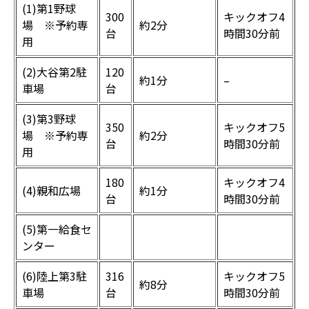
(1)第1野球
300
キックオフ4
場 ※予約専
約2分
台
時間30分前
用
(2)大谷第2駐
120
約1分
–
車場
台
(3)第3野球
350
キックオフ5
場 ※予約専
約2分
台
時間30分前
用
180
キックオフ4
(4)親和広場
約1分
台
時間30分前
(5)第一給食セ
ンター
(6)陸上第3駐
316
キックオフ5
約8分
車場
台
時間30分前