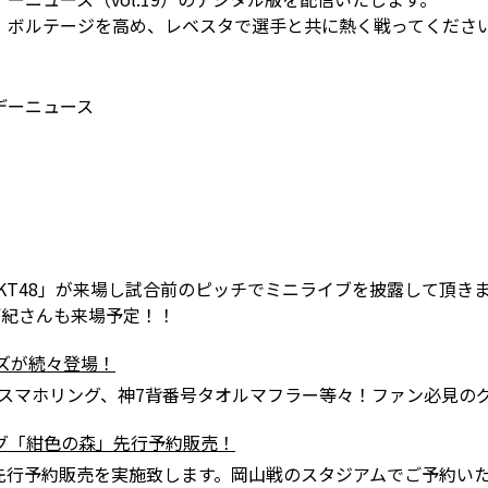
、ボルテージを高め、レベスタで選手と共に熱く戦ってくださ
デーニュース
KT48」が来場し試合前のピッチでミニライブを披露して頂き
阿紀さんも来場予定！！
ズが続々登場！
トスマホリング、神7背番号タオルマフラー等々！ファン必見の
グ「紺色の森」先行予約販売！
の先行予約販売を実施致します。岡山戦のスタジアムでご予約い