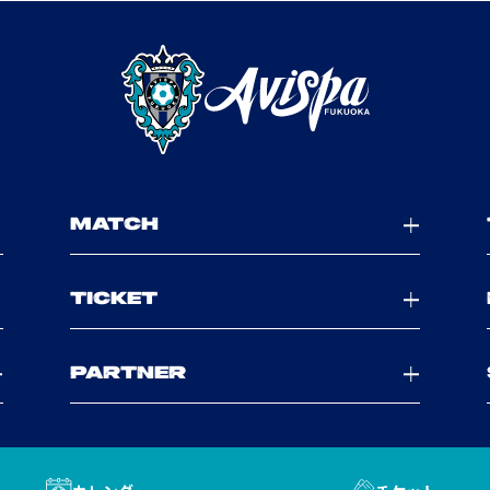
MATCH
TICKET
PARTNER