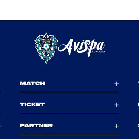
MATCH
TICKET
PARTNER