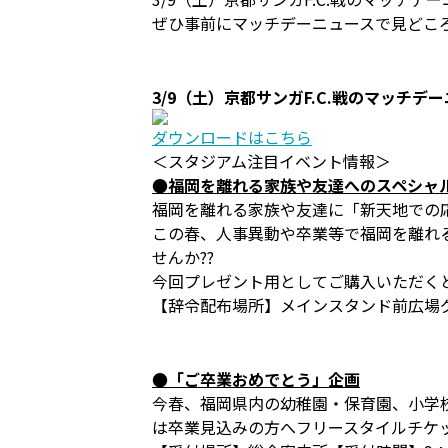
ぜひ事前にマッチデーニュースで見どこ
3/9（土）京都サンガF.C.戦のマッチデ
ダウンロードはこちら
＜スタジアム注目イベント情報＞
●福岡を離れる家族や友達へのスペシャ
福岡を離れる家族や友達に「新天地での応
この春、人事異動や卒業等で福岡を離れる
せんか??
今回プレゼント用としてご購入いただく
【辞令配布場所】メインスタンド前広場グ
●「ご卒業おめでとう」企画
今春、福岡県内の幼稚園・保育園、小学
は卒業見込みの方へフリースタイルチケッ