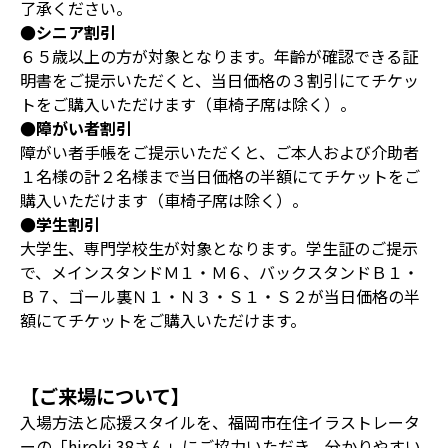
了承ください。
●シニア割引
６５歳以上の方が対象となります。年齡が確認できる証
明書をご提示いただくと、当日価格の３割引にてチケッ
トをご購入いただけます（車椅子席は除く）。
●障がい者割引
障がい者手帳をご提示いただくと、ご本人および介助者
１名様の計２名様まで当日価格の半額にてチケットをご
購入いただけます（車椅子席は除く）。
●学生割引
大学生、専門学校生が対象となります。学生証のご提示
で、メインスタンドＭ１・Ｍ６、バックスタンドＢ１・
Ｂ７、ゴール裏Ｎ１・Ｎ３・Ｓ１・Ｓ２が当日価格の半
額にてチケットをご購入いただけます。
【ご来場について】
入場方法と応援スタイルを、福岡市在住イラストレータ
ーの「hiroki.38さん」にご協力いただき、分かりやすい