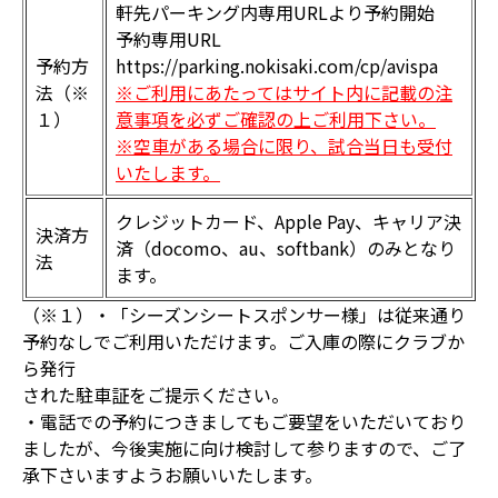
軒先パーキング内専用URLより予約開始
予約専用URL
予約方
https://parking.nokisaki.com/cp/avispa
法（※
※ご利用にあたってはサイト内に記載の注
１）
意事項を必ずご確認の上ご利用下さい。
※空車がある場合に限り、試合当日も受付
いたします。
クレジットカード、Apple Pay、キャリア決
決済方
済（docomo、au、softbank）のみとなり
法
ます。
（※１）・「シーズンシートスポンサー様」は従来通り
予約なしでご利用いただけます。ご入庫の際にクラブか
ら発行
された駐車証をご提示ください。
・電話での予約につきましてもご要望をいただいており
ましたが、今後実施に向け検討して参りますので、ご了
承下さいますようお願いいたします。