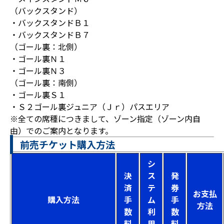
（バックスタンド）
・バックスタンドＢ１
・バックスタンドＢ７
（ゴール裏：北側）
・ゴール裏Ｎ１
・ゴール裏Ｎ３
（ゴール裏：南側）
・ゴール裏Ｓ１
・Ｓ２ゴール裏ジュニア（Ｊｒ）パスエリア
※全ての席種につきまして、ゾーン指定（ゾーン内自
由）でのご案内となります。
前売チケット購入方法
シ
決
ス
発
済
テ
券
お支払
購入方法
手
ム
手
方法
数
利
数
料
用
料