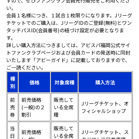
すので、ぜひファンクラブ会員先行販売をご利用くださ
い。
会員１名様につき、１試合１枚限りになります。Jリーグ
チケットでのご購入は、JリーグIDのご登録(無料)とワン
タッチパスID(会員番号)の紐づけ設定が必要となりま
す。
詳しい購入方法につきましては、アビスパ福岡公式サイ
トファンクラブページおよび会員カードの発送時に同封
いたします「アビーガイド」に記載しておりますので、
ご一読ください。
種
価格
対象席種
購入方法
別
前
前売価格
販売して
Jリーグチケット、オ
売
(一般)の２
いる全席
フィシャルショップ
券
割引
種
当
販売して
前売価格
Jリーグチケット、ス
日
いる全席