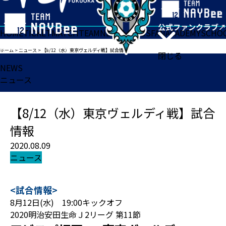
HOME
TICKET
MATCH
TEAM
NEWS
GOODS
FAN
ACADEMY
SCHO
ホーム
>
ニュース
>
【8/12（水）東京ヴェルディ戦】試合情報
閉じる
NEWS
ニュース
【8/12（水）東京ヴェルディ戦】試合
情報
2020.08.09
ニュース
<試合情報>
8月12日(水) 19:00キックオフ
2020明治安田生命Ｊ2リーグ 第11節