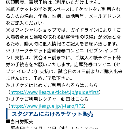
店頭販売、電話予約はご利用いただけません。
※紙チケットの半券裏スペースにチケットをご利用され
る方のお名前、年齢、性別、電話番号、メールアドレス
をご記入ください。
※オフィシャルショップでは、ガイドラインにより「ご
入場者全員と連絡の取れる顧客情報の取得」が必須とな
るため、購入時に個人情報のご記入をお願い致します。
※Ｊリーグチケット店頭発券コンビニ〔セブン-イレブ
ン〕支払は、試合４日前までに、ご購入と紙チケット発
券の手続きをお願いいたします。店頭発券コンビニ〔セ
ブン-イレブン〕支払は、試合日の３日前よりご購入出来
ませんので、予めご了承下さい。
≫Ｊチケをはじめてご利用される方はこちら
（
https://www.jleague-ticket.jp/guide/first
）
≫Ｊチケご利用レクチャー動画はこちら
（
https://www.jleague.jp/j-tano/772
）
スタジアムにおけるチケット販売
■当日券販売
販売日時：８月１２日（水）１５：３０～