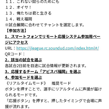
１１．これない奴らのためにも
１２．オイサ！
１３．俺たちは君と生きる
１４．戦え福岡
※試合展開に合わせてチャントを選定します。
【参加方法】
1．スマートフォンでリモート応援システム参加用ペー
ジにアクセス
URL：
https://jleague.rc.soundud.com/index.html#/
QRコード：
2．該当の試合を選ぶ
各試合2日前を目途に試合情報が更新されます。
3．応援するチーム「アビスパ福岡」を選ぶ
4．参加モードを選ぶ
《リアルタイムモード》 推奨モード
ボタンを押すことで、選手にリアルタイムに声援が届け
られるモードです。
「応援ボタン」を押すと、押したタイミングで会場に声
援が流れます。