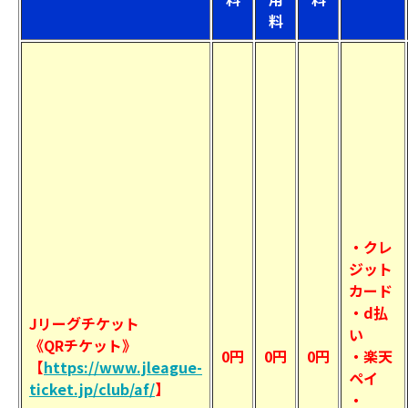
料
・クレ
ジット
カード
・d払
Jリーグチケット
い
《QRチケット》
0円
0円
0円
・楽天
【
https://www.jleague-
ペイ
ticket.jp/club/af/
】
・