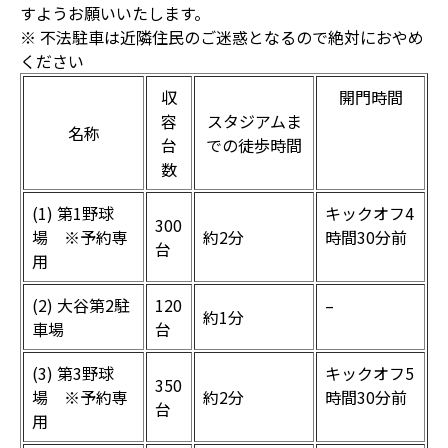
すようお願いいたします。
※ 不法駐車は近隣住民のご迷惑となるので絶対におやめ
ください
収
開門時間
容
スタジアムま
名称
台
での徒歩時間
数
(1) 第1野球
キックオフ4
300
場 ※予約専
約2分
時間30分前
台
用
(2) 大谷第2駐
120
–
約1分
車場
台
(3) 第3野球
キックオフ5
350
場 ※予約専
約2分
時間30分前
台
用