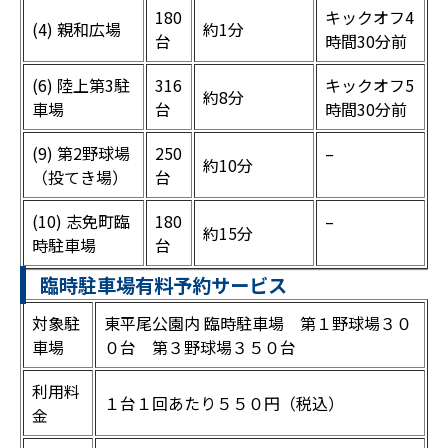
180
キックオフ4
(4) 親和広場
約1分
台
時間30分前
(6) 陸上第3駐
316
キックオフ5
約8分
車場
台
時間30分前
(9) 第2野球場
250
–
約10分
（投てき場）
台
(10) 志免町臨
180
–
約15分
時駐車場
台
臨時駐車場有料予約サービス
対象駐
東平尾公園内 臨時駐車場 第１野球場３０
車場
０台 第３野球場３５０台
利用料
１台１回あたり５５０円（税込）
金