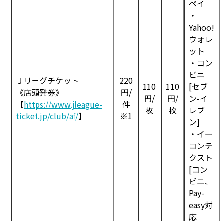
ペイ
・
Yahoo!
ウォレ
ット
・コン
ビニ
Ｊリーグチケット
220
110
110
[セブ
《店頭発券》
円/
円/
円/
ン-イ
【
https://www.jleague-
件
枚
枚
レブ
ticket.jp/club/af/
】
※1
ン]
・イー
コンテ
クスト
[コン
ビニ、
Pay-
easy対
応