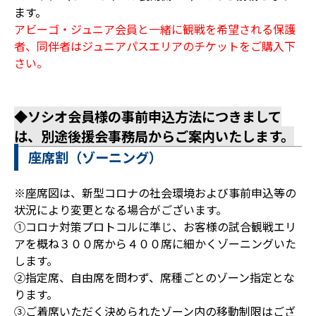
ます。
アビーゴ・ジュニア会員と一緒に観戦を希望される保護
者、同伴者はジュニアパスエリアのチケットをご購入下
さい。
◆ソシオ会員様の事前申込方法につきまして
は、別途後援会事務局からご案内いたします。
座席割（ゾーニング）
※座席図は、新型コロナの社会環境および事前申込等の
状況により変更となる場合がございます。
①コロナ対策プロトコルに準じ、お客様の試合観戦エリ
アを概ね３００席から４００席に細かくゾーニングいた
します。
②指定席、自由席を問わず、席種ごとのゾーン指定とな
ります。
③ご着席いただく決められたゾーン内の移動制限はござ