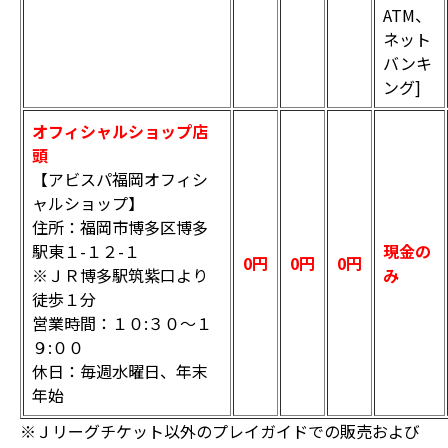
ATM、
ネット
バンキ
ング]
オフィシャルショップ店
頭
【アビスパ福岡オフィシ
ャルショップ】
住所：福岡市博多区博多
駅東１-１２-１
現金の
0円
0円
0円
※ＪＲ博多駅筑紫口より
み
徒歩１分
営業時間：１０:３０～１
９:００
休日：毎週水曜日、年末
年始
※Ｊリーグチケット以外のプレイガイドでの販売および