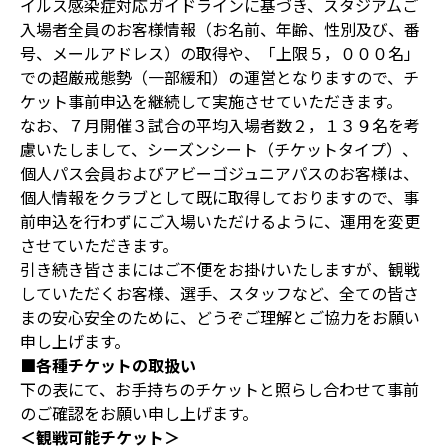
イルス感染症対応ガイドラインに基づき、スタジアムご
入場者全員のお客様情報（お名前、年齢、性別及び、番
号、メールアドレス）の取得や、「上限５，０００名」
での超厳戒態勢（一部緩和）の運営となりますので、チ
ケット事前申込を継続して実施させていただきます。
なお、７月開催３試合の平均入場者数２，１３９名を考
慮いたしまして、シーズンシート（チケットタイプ）、
個人パス会員およびアビーゴジュニアパスのお客様は、
個人情報をクラブとして既に取得しておりますので、事
前申込を行わずにご入場いただけるように、運用を変更
させていただきます。
引き続き皆さまにはご不便をお掛けいたしますが、観戦
していただくお客様、選手、スタッフなど、全ての皆さ
まの安心安全のために、どうぞご理解とご協力をお願い
申し上げます。
■各種チケットの取扱い
下の表にて、お手持ちのチケットと照らし合わせて事前
のご確認をお願い申し上げます。
＜観戦可能チケット＞