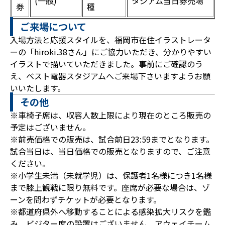
(一般)
タジアム当日券売場
券
種
ご来場について
入場方法と応援スタイルを、福岡市在住イラストレータ
ーの「hiroki.38さん」にご協力いただき、分かりやすい
イラストで描いていただきました。事前にご確認のう
え、ベスト電器スタジアムへご来場下さいますようお願
いいたします。
その他
※車椅子席は、収容人数上限により現在のところ販売の
予定はございません。
※前売価格での販売は、試合前日23:59までとなります。
試合当日は、当日価格での販売となりますので、ご注意
ください。
※小学生未満（未就学児）は、保護者1名様につき1名様
まで膝上観戦に限り無料です。座席が必要な場合は、ゾ
ーンを問わずチケットが必要となります。
※都道府県外へ移動することによる感染拡大リスクを鑑
み、ビジター席の設置はございません。アウェイチーム