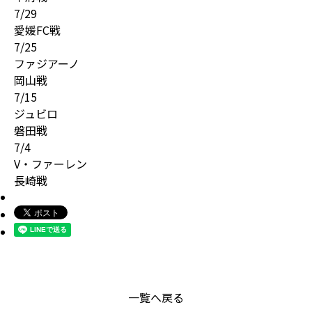
7/29
愛媛FC戦
7/25
ファジアーノ
岡山戦
7/15
ジュビロ
磐田戦
7/4
V・ファーレン
長崎戦
一覧へ戻る