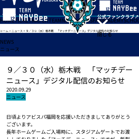
HOME
TICKET
MATCH
TEAM
NEWS
GOODS
FAN
ACADEMY
SCHO
ホーム
>
ニュース
>
９／３０（水）栃木戦 「マッチデーニュース」デジタル配信のお知らせ
閉じる
NEWS
ニュース
９／３０（水）栃木戦 「マッチデー
ニュース」デジタル配信のお知らせ
2020.09.29
ニュース
日頃よりアビスパ福岡を応援いただきましてありがとう
ございます。
長年ホームゲームご入場時に、スタジアムゲートでお渡