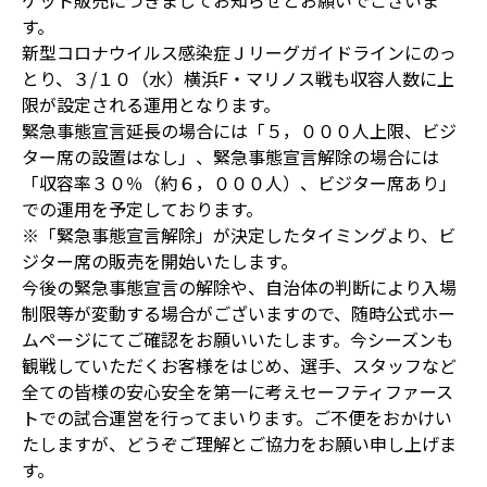
ケット販売につきましてお知らせとお願いでございま
す。
新型コロナウイルス感染症Ｊリーグガイドラインにのっ
とり、３/１０（水）横浜F・マリノス戦も収容人数に上
限が設定される運用となります。
緊急事態宣言延長の場合には「５，０００人上限、ビジ
ター席の設置はなし」、緊急事態宣言解除の場合には
「収容率３０％（約６，０００人）、ビジター席あり」
での運用を予定しております。
※「緊急事態宣言解除」が決定したタイミングより、ビ
ジター席の販売を開始いたします。
今後の緊急事態宣言の解除や、自治体の判断により入場
制限等が変動する場合がございますので、随時公式ホー
ムページにてご確認をお願いいたします。今シーズンも
観戦していただくお客様をはじめ、選手、スタッフなど
全ての皆様の安心安全を第一に考えセーフティファース
トでの試合運営を行ってまいります。ご不便をおかけい
たしますが、どうぞご理解とご協力をお願い申し上げま
す。