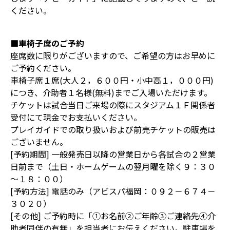
ください。
■車椅子席のご予約
座席数に限りがございますので、ご希望の方はお早めに
ご予約ください。
車椅子席１席(大人２，６００円・小中高１，０００円)
につき、介助者１名様(無料)までご入場いただけます。
チケットは試合当日ご来場の際にスタジアム１Ｆ関係者
受付にて現金でお支払いください。
プレイガイドでの取り扱いおよび前売チケットの販売は
ございません。
[予約期間] 一般発売日以降の営業日から各試合の２営業
日前まで（土日・ホームゲームの翌月曜を除く９：３０
～１８：００）
[予約方法] 電話のみ（アビスパ福岡：０９２－６７４－
３０２０）
[その他] ご予約時に「①お名前②ご年齢③ご連絡先④介
助者同伴の有無」を担当者にお伝えください。駐車場を