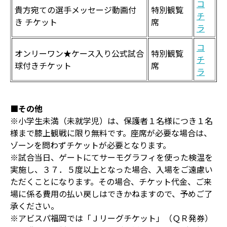
コ
貴方宛ての選手メッセージ動画付
特別観覧
チ
き チケット
席
ラ
コ
オンリーワン★ケース入り公式試合
特別観覧
チ
球付きチケット
席
ラ
■その他
※小学生未満（未就学児）は、保護者１名様につき１名
様まで膝上観戦に限り無料です。座席が必要な場合は、
ゾーンを問わずチケットが必要となります。
※試合当日、ゲートにてサーモグラフィを使った検温を
実施し、３７．５度以上となった場合、入場をご遠慮い
ただくことになります。その場合、チケット代金、ご来
場に係る費用の払い戻しはできかねますので、予めご了
承ください。
※アビスパ福岡では「Ｊリーグチケット」（ＱＲ発券）