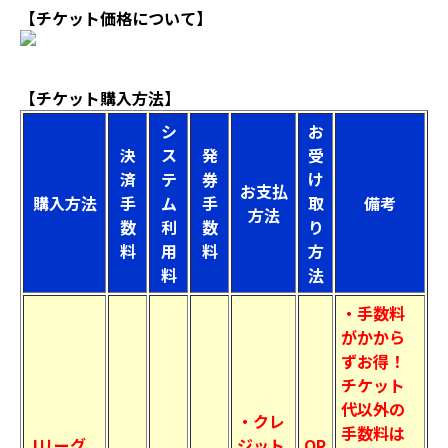
【チケット価格について】
【チケット購入方法】
シ
お
決
ス
発
受
済
テ
券
け
お支払
購入方法
手
ム
手
取
備考
方法
数
利
数
り
料
用
料
方
料
法
・手数料
がかから
ずお得！
チケット
代以外の
・クレ
手数料は
Jリーグ
ジット
QR