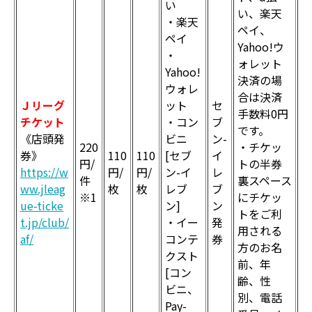
い
い、楽天
・楽天
ペイ、
ペイ
Yahoo!ウ
・
ォレット
Yahoo!
決済の場
ウォレ
合は決済
Ｊリーグ
ット
セ
手数料0円
チケット
・コン
ブ
です。
《店頭発
ビニ
ン-
220
・チケッ
券》
110
110
[セブ
イ
円/
トの半券
https://w
円/
円/
ン-イ
レ
件
裏スペース
ww.jleag
枚
枚
レブ
ブ
※1
にチケッ
ue-ticke
ン]
ン
トをご利
t.jp/club/
・イー
発
用される
af/
コンテ
券
方のお名
クスト
前、年
[コン
齢、性
ビニ、
別、電話
Pay-