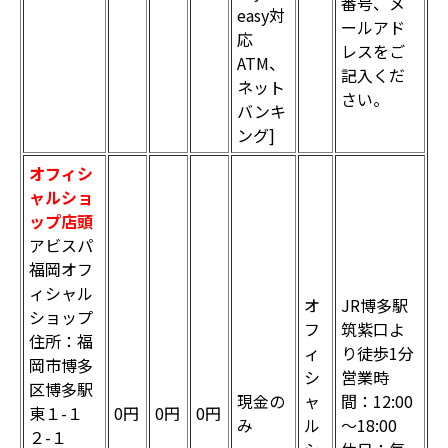
番号、メ
easy対
ールアド
応
レスをご
ATM、
記入くだ
ネット
さい。
バンキ
ング]
オフィシ
ャルショ
ップ店頭
アビスパ
福岡オフ
ィシャル
オ
JR博多駅
ショップ
フ
筑紫口よ
住所：福
ィ
り徒歩1分
岡市博多
シ
営業時
区博多駅
現金の
ャ
間：12:00
東１-１
0円
0円
0円
み
ル
～18:00
２-１