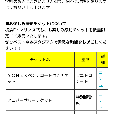
学割の販売はございませんので、何卒ご理解を賜ります
ようお願い申し上げます。
■お楽しみ感動チケットについて
横浜F・マリノス戦も、お楽しみ感動チケットを数量限
定にて販売いたします。
ぜひベスト電器スタジアムで素敵な時間をお過ごしくだ
さい！！
詳
チケット名
座席
細
コ
ＹＯＮＥＸベンチコート付きチケ
ピエトロ
チ
ット
シート
ラ
コ
特別観覧
アニバーサリーチケット
チ
席
ラ