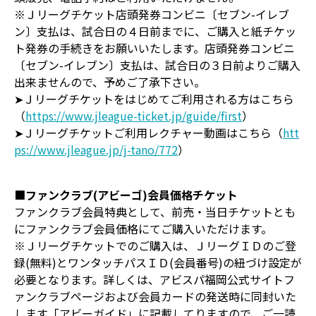
※Ｊリーグチケット店頭発券コンビニ〔セブン-イレブ
ン〕支払は、試合日の４日前までに、ご購入と紙チケッ
ト発券の手続きをお願いいたします。店頭発券コンビニ
〔セブン-イレブン〕支払は、試合日の３日前よりご購入
出来ませんので、予めご了承下さい。
➤Ｊリーグチケットをはじめてご利用される方はこちら
（
https://www.jleague-ticket.jp/guide/first
）
➤Ｊリーグチケットご利用レクチャー動画はこちら（
htt
ps://www.jleague.jp/j-tano/772
）
■ファンクラブ(アビーゴ)会員価格チケット
ファンクラブ会員特典として、前売・当日チケットとも
にファンクラブ会員価格にてご購入いただけます。
※Ｊリーグチケットでのご購入は、ＪリーグＩＤのご登
録(無料)とワンタッチパスＩＤ(会員番号)の紐づけ設定が
必要となります。詳しくは、アビスパ福岡公式サイトフ
ァンクラブページおよび会員カードの発送時に同封いた
します「アビーガイド」に記載してりますので、ご一読