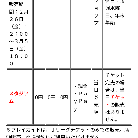
シ
休日：毎
販売期
ョ
週水曜
間：２月
ッ
日、年末
２６日
プ
年始
（金）１
２：００
～３月５
日（金）
１８：０
０
チケット
当
完売の場
・現金
日
合は、当
スタジア
・Ｐａ
0円
0円
0円
券
日
チケッ
ム
ｙＰａ
売
ト
の販売
ｙ
場
はありま
せん。
※プレイガイドは、Ｊリーグチケットのみでの販売。店
頭販売、電話予約はご利用いただけません。