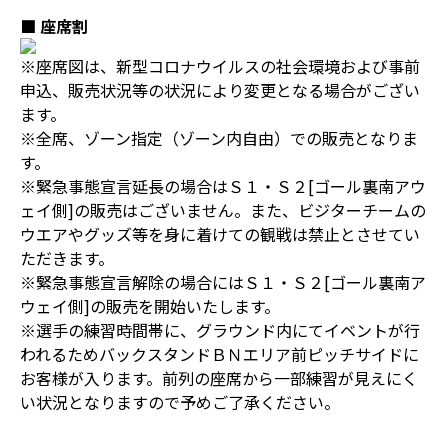
■ 座席割
※座席図は、新型コロナウイルスの社会環境および事前
申込、販売状況等の状況により変更となる場合がござい
ます。
※全席、ゾーン指定（ゾーン内自由）での販売となりま
す。
※緊急事態宣言延長の場合はＳ１・Ｓ２[ゴール裏南アウ
ェイ側]の販売はございません。また、ビジターチームの
ウエアやグッズ等を身に着けての観戦は禁止とさせてい
ただきます。
※緊急事態宣言解除の場合にはＳ１・Ｓ２[ゴール裏南ア
ウェイ側]の販売を開始いたします。
※選手の練習時間帯に、グラウンド内にてイベントが行
われるためバックスタンドＢＮエリア前ピッチサイドに
お客様が入ります。前列の座席から一部練習が見えにく
い状況となりますので予めご了承ください。