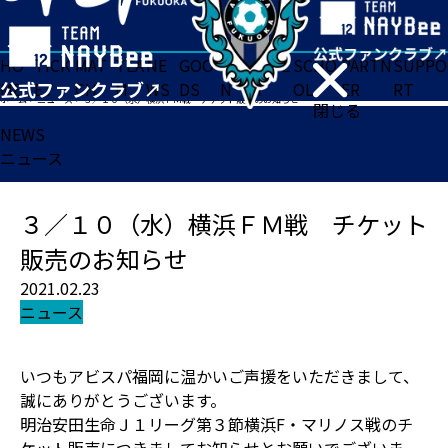
HO
TICK
MAT
TEA
NE
GOO
FA
ACADE
SCHO
PARTN
SUPPO
ME
ET
CH
M
WS
DS
N
MY
OL
ER
RT
ホーム
>
ニュース
>
３／１０（水）横浜ＦＭ戦 チケット販売のお知らせ
閉じる
NEWS
ニュース
３／１０（水）横浜ＦＭ戦 チケット
販売のお知らせ
2021.02.23
ニュース
いつもアビスパ福岡に温かいご声援をいただきまして、
誠にありがとうございます。
明治安田生命Ｊ１リーグ第３節横浜F・マリノス戦のチ