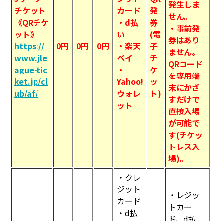
発生しま
チケット
カード
発
せん。
《QRチケ
・d払
券
・事前発
ット》
い
(電
券はあり
https://
0円
0円
0円
・楽天
子
ません。
www.jle
ペイ
チ
QRコード
ague-tic
・
ケ
を専用端
ket.jp/cl
Yahoo!
ッ
末にかざ
ub/af/
ウォレ
ト)
すだけで
ット
直接入場
が可能で
す(チケッ
トレス入
場)。
・クレ
ジット
・レジッ
カード
トカー
・d払
ド、d払