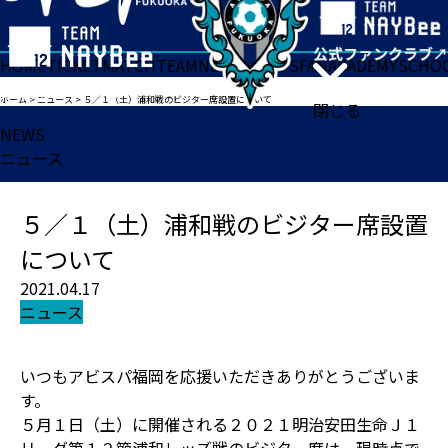
HOME
TICKET
MATCH
TEAM
NEWS
GOODS
FAN
ACADEMY
SCHO
ホーム
>
ニュース
>
５／１（土）浦和戦のビジター席設置について
閉じる
NEWS
ニュース
５／１（土）浦和戦のビジター席設置
について
2021.04.17
ニュース
いつもアビスパ福岡を応援いただきありがとうございま
す。
５月１日（土）に開催される２０２１明治安田生命Ｊ１