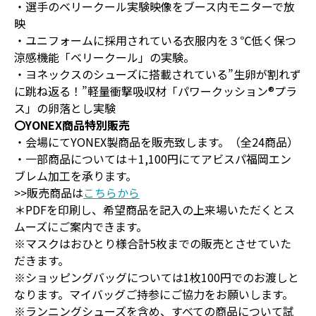
・選手のベリークール実験映像をブース内モニターで放
映
・ユニフォームに採用されている衣服内を３℃低く保つ
涼感機能「ベリークール」の実験。
・ヨネックスのシューズに搭載されている”生卵が割れず
に跳ね返る！”軽量衝撃吸収材「パワークッション®プラ
ス」の卵落とし実験
〇YONEX商品特別販売
・会場にてYONEX製商品を販売致します。（全24商品）
・一部商品については＋1,100円にてアビスパ福岡エン
ブレム加工を承ります。
>>販売商品は
こちらから
＊PDFを印刷し、希望商品を記入の上来場いただくとス
ムーズにご案内できます。
※マスクはおひとり様合計5枚までの販売とさせていた
だきます。
※ショッピングバッグについては1枚100円でのお渡しと
なります。マイバッグご持参にご協力をお願いします。
※ランニングシューズを含め、すべての商品について試