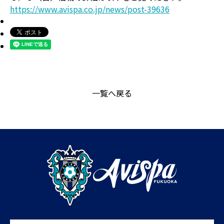
https://www.avispa.co.jp/news/post-39636
一覧へ戻る