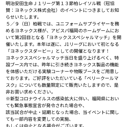
明治安田生命Ｊ１リーグ第１３節柏レイソル戦（冠協
賛：ヨネックス株式会社）のイベントにつきましてお知
らせいたします。
５／９（日）柏戦では、ユニフォームサプライヤーを務
めるヨネックス様が、アビスパ福岡のホームゲームにお
いて第2回目となる「ヨネックススペシャルマッチ」を開
催いたします。本年は遂に、J1リーグにおいて初となる
「ヨネックスダービー」としての開催となります！
ヨネックススペシャルマッチ当日を盛り上げるべく、特
設ブース内では、昨年に引き続きヨネックス製品の機能
を体感いただける実験コーナーや物販ブースをご用意し
ております。ご好評をいただいている「ベリークールマ
スク」についても数量限定にて販売いたしますので、是
非お買い求めください。
※新型コロナウイルスの感染拡大に伴い、福岡県におい
ても緊急事態宣言が発令された場合や、
該当試合が中止・延期となった場合、当イベントに関し
ても一部内容を変更しての実施、
もしくは中止となる場合がございます。