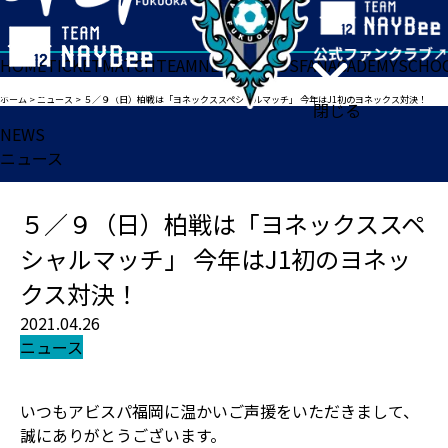
HOME
TICKET
MATCH
TEAM
NEWS
GOODS
FAN
ACADEMY
SCHO
ホーム
>
ニュース
>
５／９（日）柏戦は「ヨネックススペシャルマッチ」 今年はJ1初のヨネックス対決！
閉じる
NEWS
ニュース
５／９（日）柏戦は「ヨネックススペ
シャルマッチ」 今年はJ1初のヨネッ
クス対決！
2021.04.26
ニュース
いつもアビスパ福岡に温かいご声援をいただきまして、
誠にありがとうございます。