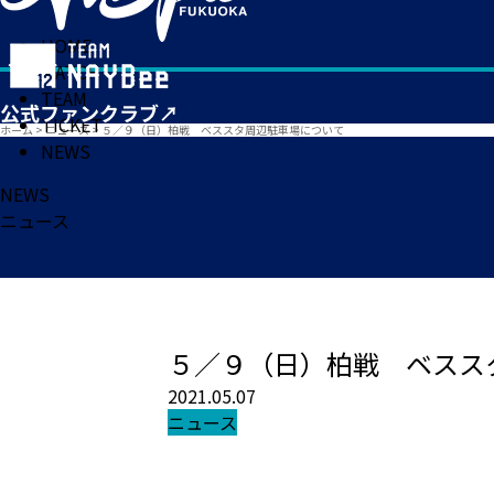
HOME
MATCH
TEAM
TICKET
ホーム
>
ニュース
>
５／９（日）柏戦 ベススタ周辺駐車場について
NEWS
NEWS
ニュース
５／９（日）柏戦 ベスス
2021.05.07
ニュース