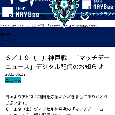
HOME
TICKET
MATCH
TEAM
NEWS
GOODS
FAN
ACADEMY
SCHO
ホーム
>
ニュース
>
６／１９（土）神戸戦 「マッチデーニュース」デジタル配信のお知らせ
閉じる
NEWS
ニュース
６／１９（土）神戸戦 「マッチデー
ニュース」デジタル配信のお知らせ
2021.06.17
ニュース
日頃よりアビスパ福岡を応援いただきましてありがとう
ございます。
６／１９（土）ヴィッセル神戸戦の「マッチデーニュー