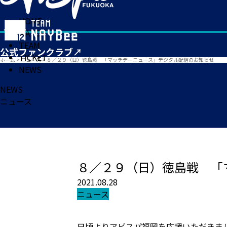
HOME
MATCH
TEAM
TICKET
ホーム
>
ニュース
>
８／２９（日）徳島戦 「マッチデーニュース」デジタル配信のお知らせ
NEWS
NEWS
ニュース
８／２９（日）徳島戦 「
2021.08.28
ニュース
日頃よりアビスパ福岡を応援いただきま