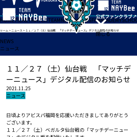
HOME
TICKET
MATCH
TEAM
NEWS
GOODS
FAN
ACADEMY
SCHO
ホーム
>
ニュース
>
１１／２７（土）仙台戦 「マッチデーニュース」デジタル配信のお知らせ
閉じる
NEWS
ニュース
１１／２７（土）仙台戦 「マッチデ
ーニュース」デジタル配信のお知らせ
2021.11.25
ニュース
日頃よりアビスパ福岡を応援いただきましてありがとう
ございます。
１１／２７（土）ベガルタ仙台戦の「マッチデーニュー