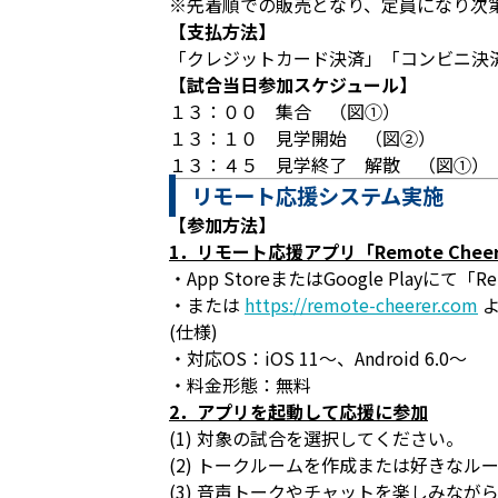
※先着順での販売となり、定員になり次
【支払方法】
「クレジットカード決済」「コンビニ決
【試合当日参加スケジュール】
１３：００ 集合 （図①）
１３：１０ 見学開始 （図②）
１３：４５ 見学終了 解散 （図①）
リモート応援システム実施
【参加方法】
1．リモート応援アプリ「Remote Che
・App StoreまたはGoogle Playにて「R
・または
https://remote-cheerer.com
よ
(仕様)
・対応OS：iOS 11～、Android 6.0～
・料金形態：無料
2．アプリを起動して応援に参加
(1) 対象の試合を選択してください。
(2) トークルームを作成または好きなル
(3) 音声トークやチャットを楽しみな