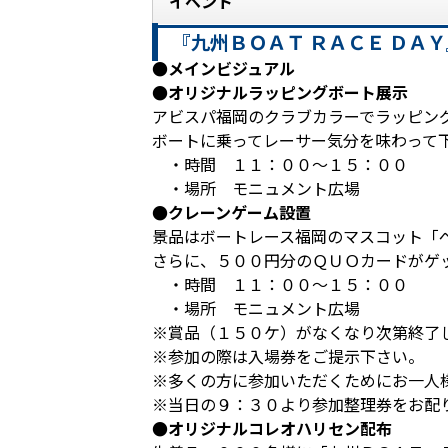
イベント
『九州ＢＯＡＴ ＲＡＣＥ ＤＡ
●メインビジュアル
●オリジナルラッピングボート展示
アビスパ福岡のクラブカラーでラッピン
ボートに乗ってレーサー気分を味わって
・時間 １１：００～１５：００
・場所 モニュメント広場
●クレーンゲーム設置
景品はボートレース福岡のマスコット「
さらに、５００円分のＱＵＯカードがゲ
・時間 １１：００～１５：００
・場所 モニュメント広場
※賞品（１５０ケ）がなくなり次第終了
※参加の際は入場券をご提示下さい。
※多くの方に参加いただくためにお一人
※当日の９：３０より参加整理券をお配
●オリジナルコレオハリセン配布