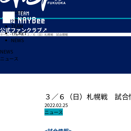
HOME
MATCH
TEAM
TICKET
ホーム
>
ニュース
>
３／６（日）札幌戦 試合情報
NEWS
NEWS
ニュース
３／６（日）札幌戦 試合
2022.02.25
ニュース
<試合情報>