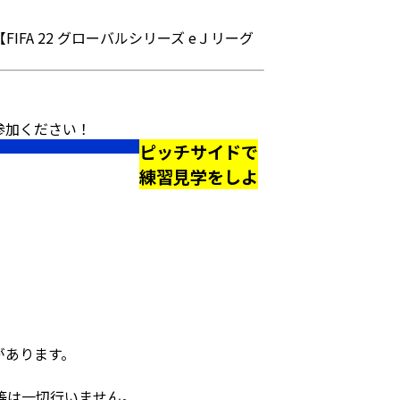
A 22 グローバルシリーズ eＪリーグ
参加ください！
ピッチサイドで
練習見学をしよ
。
があります。
等は一切行いません。