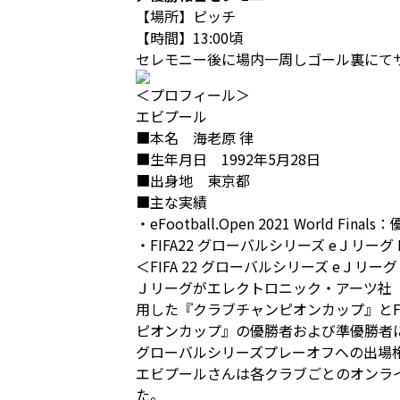
【場所】ピッチ
【時間】13:00頃
セレモニー後に場内一周しゴール裏にて
＜プロフィール＞
エビプール
■本名 海老原 律
■生年月日 1992年5月28日
■出身地 東京都
■主な実績
・eFootball.Open 2021 World Finals
・FIFA22 グローバルシリーズ eＪリーグ 
＜FIFA 22 グローバルシリーズ eＪリー
Ｊリーグがエレクトロニック・アーツ社（以下
用した『クラブチャンピオンカップ』とFIF
ピオンカップ』の優勝者および準優勝者には、国
グローバルシリーズプレーオフへの出場
エビプールさんは各クラブごとのオンラ
た。