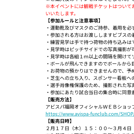
※本イベントには観戦チケットはついて
いいたします。
【参加ルールと注意事項】
・運動靴及びマスクのご持参、着用を必
・参加される方はお渡ししますビブスの
・練習見学は手で持つ荷物の持ち込みは
・見学時はピッチサイドでの写真撮影が
・見学時は各組１ｍ以上の間隔を開けて
・ボールが飛んできますのでボールから
・お荷物の預かりはできませんので、予
・芝生への立ち入り、スポンサー看板へ
・選手肖像権保護のため、撮影された写
・参加にあたり試合当日の集合時に同意
【販売方法】
アビスパ福岡オフィシャルＷＥＢショッ
https://www.avispa-funclub.com/SHOP/
【販売日時】
２月１７日（木）１５：００～３月４日