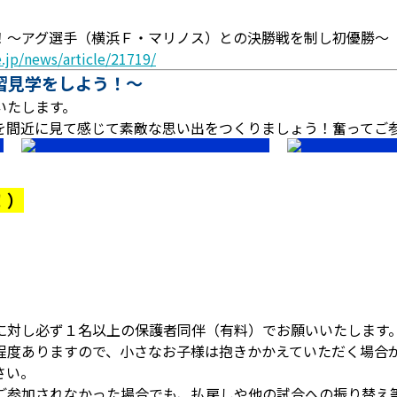
アグ選手（横浜Ｆ・マリノス）との決勝戦を制し初優勝～【FIF
.jp/news/article/21719/
習見学をしよう！～
いたします。
を間近に見て感じて素敵な思い出をつくりましょう！奮ってご
！）
に対し必ず１名以上の保護者同伴（有料）でお願いいたします
程度ありますので、小さなお子様は抱きかかえていただく場合
さい。
ご参加されなかった場合でも、払戻しや他の試合への振り替え