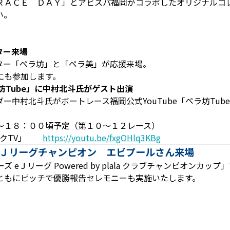
ＲＡＣＥ ＤＡＹ」とアビスパ福岡がコラボしたオリジナルコ
い。
ター来場
ター「ペラ坊」と「ペラ美」が応援来場。
にも参加します。
ラ坊Tube」に中村北斗氏がゲスト出演
中村北斗氏がボートレース福岡公式YouTube「ペラ坊Tub
～１８：００頃予定（第１０～１２レース）
パークTV」
https://youtu.be/fxgOHlq3KBg
ズeＪリーグチャンピオン エビプールさん来場
リーズ eＪリーグ Powered by plala クラブチャンピオ
ともにピッチで優勝報告セレモニーも実施いたします。