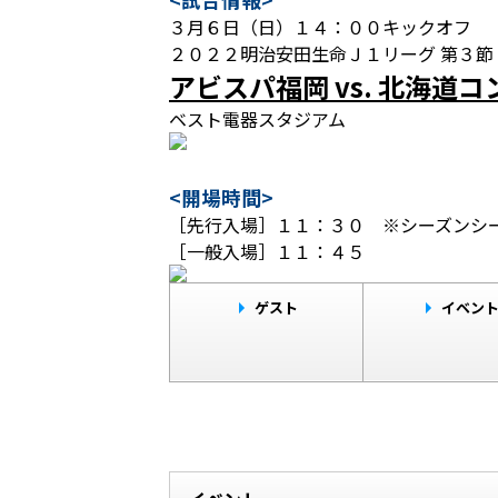
３月６日（日）１４：００キックオフ
２０２２明治安田生命Ｊ１リーグ 第３節
アビスパ福岡 vs. 北海道
ベスト電器スタジアム
<開場時間>
［先行入場］１１：３０ ※シーズンシー
［一般入場］１１：４５
ゲスト
イベン