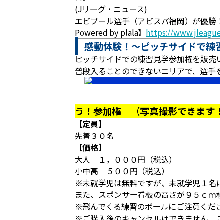
(Jリーグ・ニュース)
エビプール選手（アビスパ福岡）が優勝！～
Powered by plala】
https://www.jleague
感動体験！～ピッチサイドで練
ピッチサイドでの練習見学参加権を販売
普段入ることのできないエリアで、選手
う！参加権 （写真撮影できます
【定員】
先着３０名
【価格】
大人 １，０００円（税込）
小中高 ５００円（税込）
※未就学児は無料ですが、未就学児１名
また、スポンサー看板の高さが９５ｃｍ
※飛んでくる練習のボールにご注意くだ
※ご購入後のキャンセルはできません。