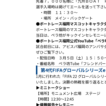
先着７，０００名様に「九州ＢＯＡＴ 
選手入場時は掲げてエールを送って下さ
・時間 １１：３０～
・場所 メイン・バックゲート
●ボートレース福岡マスコットキャラク
ボートレース福岡のマスコットキャラク
当日は、ペラ坊がキックインセレモニー
●ボートレース福岡公式YouTube「ペ
試合前日には、アビスパ福岡のアンバサダー
ぜひご覧下さい。
・配信日時 ３月５日（土）１５：５０
・番組名称 ペラ坊Tube「フレンド
第4代FIFAグローバルシリー
1月に行われた「FIFA 22 グローバルシ
いたしました。決勝の熱戦を振り返ると
▶ミニトークショー
【場所】モニュメント広場 ステージ
【時間】12:30～12:45
▶優勝報告セレモニー