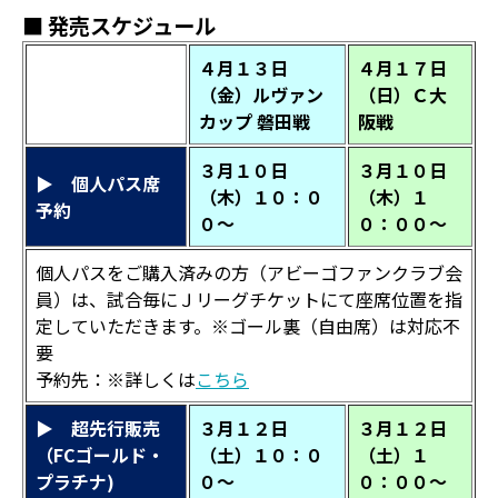
■ 発売スケジュール
４月１３日
４月１７日
（金）ルヴァン
（日）Ｃ大
カップ 磐田戦
阪戦
３月１０日
３月１０日
▶ 個人パス席
（木）１０：０
（木）１
予約
０～
０：００～
個人パスをご購入済みの方（アビーゴファンクラブ会
員）は、試合毎にＪリーグチケットにて座席位置を指
定していただきます。※ゴール裏（自由席）は対応不
要
予約先：※詳しくは
こちら
▶ 超先行販売
３月１２日
３月１２日
（FCゴールド・
（土）１０：０
（土）１
プラチナ)
０～
０：００～