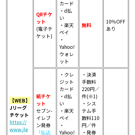
カード
・d払
QRチケ
い
ット
10％OFF
・楽天
無料
(電子チ
あり
ペイ
ケット)
・
Yahoo!
ウォレ
ット
・クレ
・決済
ジット
手数料
カード
220円／
紙チケ
・d払
件(※1)
【WEB】
ット
い
・シス
Jリーグ
セブン-
・楽天
テム手
チケット
イレブ
ペイ
数料110
https://
ン発券
・
円／件
www.jle
「払込
Yahoo!
・発券