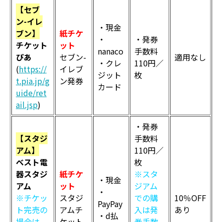
【セブ
ン-イレ
・現金
ブン】
紙チケ
・
・発券
チケット
ット
nanaco
手数料
ぴあ
セブン-
適用なし
・クレ
110円／
(
https://
イレブ
ジット
枚
t.pia.jp/g
ン発券
カード
uide/ret
ail.jsp
)
・発券
【スタジ
手数料
アム】
110円／
ベスト電
枚
器スタジ
紙チケ
※スタ
・現金
アム
ット
ジアム
・
※チケッ
スタジ
での購
10％OFF
PayPay
ト完売の
アムチ
入は発
あり
・d払
場合は、
ケット
券手数