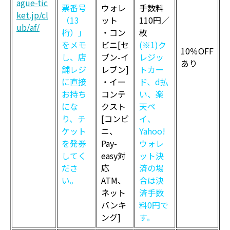
ague-tic
票番号
ウォレ
手数料
ket.jp/cl
（13
ット
110円／
ub/af/
桁）」
・コン
枚
をメモ
ビニ[セ
(※1)ク
10％OFF
し、店
ブン-イ
レジッ
あり
舗レジ
レブン]
トカー
に直接
・イー
ド、d払
お持ち
コンテ
い、楽
にな
クスト
天ペ
り、チ
[コンビ
イ、
ケット
ニ、
Yahoo!
を発券
Pay-
ウォレ
してく
easy対
ット決
ださ
応
済の場
い。
ATM、
合は決
ネット
済手数
バンキ
料0円で
ング]
す。