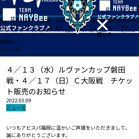
HO
TICK
MAT
TEA
NE
GOO
FA
ACADE
SCHO
PARTN
SUPPO
ME
ET
CH
M
WS
DS
N
MY
OL
ER
RT
ホーム
>
ニュース
>
４／１３（水）ルヴァンカップ磐田戦・４／１７（日）Ｃ大阪戦 チケット販売のお知らせ
閉じる
NEWS
ニュース
４／１３（水）ルヴァンカップ磐田
戦・４／１７（日）Ｃ大阪戦 チケッ
ト販売のお知らせ
2022.03.09
ニュース
いつもアビスパ福岡に温かいご声援をいただきまして、
誠にありがとうございます。