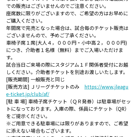
での販売はございませんのでご注意ください。
座席数に限りがございますので、ご希望の方はお早めに
ご購入ください。
年間席で完売となった場合は、試合毎のチケット販売は
ございませんので、予めご了承ください。
車椅子席１席(大人４，０００円・小中高２，０００円)
につき、介助者１名様（無料）までご入場いただけま
す。
試合当日ご来場の際にスタジアム１Ｆ関係者受付にお越
しください。介助者チケットを別途お渡しいたします。
[販売期間] 一般販売と同じ
[販売方法] Ｊリーグチケットのみ
https://www.jleagu
e-ticket.jp/club/af/
[駐 車 場] 車椅子席チケット（ＱＲ発券）は駐車場がセッ
トになっております。入庫の際、係員にチケット（QR）
をご提示ください。
※ご用意できる駐車場には限りがありますので、ご希望
に添えない場合もございます。