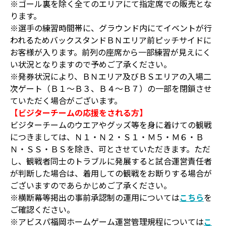
※ゴール裏を除く全てのエリアにて指定席での販売とな
ります。
※選手の練習時間帯に、グラウンド内にてイベントが行
われるためバックスタンドＢＮエリア前ピッチサイドに
お客様が入ります。前列の座席から一部練習が見えにく
い状況となりますので予めご了承ください。
※発券状況により、ＢＮエリア及びＢＳエリアの入場二
次ゲート（Ｂ１～Ｂ３、Ｂ４～Ｂ７）の一部を閉鎖させ
ていただく場合がございます。
【ビジターチームの応援をされる方】
ビジターチームのウエアやグッズ等を身に着けての観戦
につきましては、Ｎ１・Ｎ２・Ｓ１・Ｍ５・Ｍ６・Ｂ
Ｎ・ＳＳ・ＢＳを除き、可とさせていただきます。ただ
し、観戦者同士のトラブルに発展すると試合運営責任者
が判断した場合は、着用しての観戦をお断りする場合が
ございますのであらかじめご了承ください。
※横断幕等掲出の事前承認制の運用については
こちら
を
ご確認ください。
※アビスパ福岡ホームゲーム運営管理規程については
こ