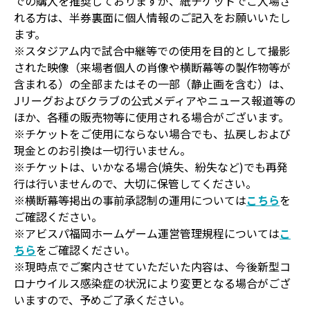
での購入を推奨しておりますが、紙チケットでご入場さ
れる方は、半券裏面に個人情報のご記入をお願いいたし
ます。
※スタジアム内で試合中継等での使用を目的として撮影
された映像（来場者個人の肖像や横断幕等の製作物等が
含まれる）の全部またはその一部（静止画を含む）は、
Jリーグおよびクラブの公式メディアやニュース報道等の
ほか、各種の販売物等に使用される場合がございます。
※チケットをご使用にならない場合でも、払戻しおよび
現金とのお引換は一切行いません。
※チケットは、いかなる場合(焼失、紛失など)でも再発
行は行いませんので、大切に保管してください。
※横断幕等掲出の事前承認制の運用については
こちら
を
ご確認ください。
※アビスパ福岡ホームゲーム運営管理規程については
こ
ちら
をご確認ください。
※現時点でご案内させていただいた内容は、今後新型コ
ロナウイルス感染症の状況により変更となる場合がござ
いますので、予めご了承ください。