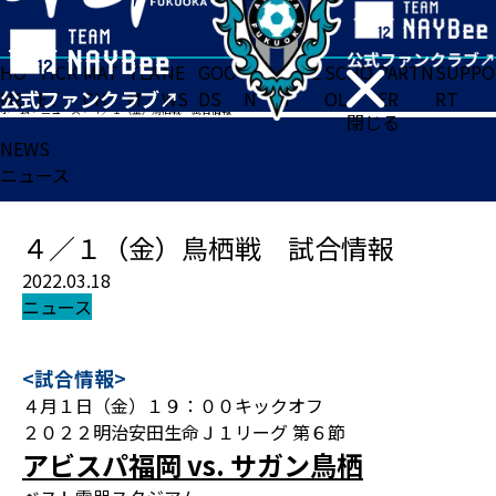
HO
TICK
MAT
TEA
NE
GOO
FA
ACADE
SCHO
PARTN
SUPPO
ME
ET
CH
M
WS
DS
N
MY
OL
ER
RT
ホーム
>
ニュース
>
４／１（金）鳥栖戦 試合情報
閉じる
NEWS
ニュース
４／１（金）鳥栖戦 試合情報
2022.03.18
ニュース
<試合情報>
４月１日（金）１９：００キックオフ
２０２２明治安田生命Ｊ１リーグ 第６節
アビスパ福岡 vs. サガン鳥栖