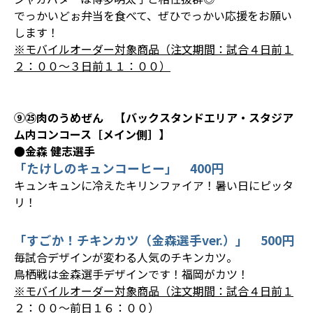
でっかいどぉ弁当を食べて、ぜひでっかい応援をお願い
します！
※モバイルオーダー対象商品（注文期間：試合４日前１
２：００～３日前１１：００）
⑨㉕肉のうめぜん 【バックスタンドエリア・スタジア
ム内コンコース［メイン側］】
●金森 健志選手
「たけしのキュンコーヒー」 400円
キュンキュンに冷えたキリンファイア！暑い日にピッタ
リ！
「すごか！チキンカツ（金森選手ver.）」 500円
毎試合デザインが変わる人気のチキンカツ。
鳥栖戦は金森選手デザインです！福岡がカツ！
※モバイルオーダー対象商品（注文期間：試合４日前１
２：００～前日１６：００）