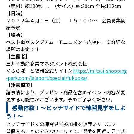
（素材）綿100% 、（サイズ）幅:20cm 全長:112cm
【日時】
２０２２年４月１日（金） １５：００～ 会員募集開
始予定
【場所】
ベスト電器スタジアム モニュメント広場内 ※詳細な
場所は未定です
【主催者】
三井不動産商業マネジメント株式会社
＜ららぽーと福岡公式サイト＞
https://mitsui-shopping
-park.com/lalaport/special/fukuoka/
【注意事項】
諸事情により、プレゼント商品を含めイベント内容が変
更する可能性がございます。予めご了承ください。
感動体験！～ピッチサイドで練習見学をしよ
う！～
ピッチサイドでの練習見学参加権を販売いたします。
普段入ることのできないエリアで、選手を間近に見て感