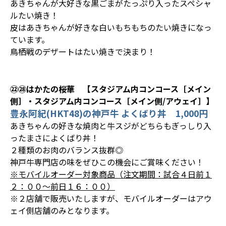
あきちゃんが大好きな黒ごまがたっぷり入ったスペシャ
ルたい焼き！
皮はあきちゃんが好きな白いもちもちのたい焼きになっ
ています。
鳥栖戦のデザートはたい焼きで決まり！
㉒㉘はかたの桜華 【スタジアム内コンコース［メイン
側］・スタジアム内コンコース［メイン側/アウェイ］】
豊永阿紀(HKT48)の神戸牛 よくばり丼 1,000円
あきちゃんの好きな焼肉と牛スジがどちらもぎっしり入
ったまさによくばり丼！
２種類のお肉のバランス抜群◎
神戸牛専門店の味をぜひこの機会にご賞味ください！
※モバイルオーダー対象商品（注文期間：試合４日前１
２：００～前日１６：００）
※２店舗で販売いたしますが、モバイルオーダーはアウ
ェイ側店舗のみとなります。