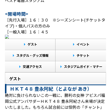
ベスト電器スタジアム
<開場時間>
［先行入場］１６：３０ ※シーズンシート(チケットタ
イプ)・個人パスの方のみ
［一般入場］１６：４５
ゲスト
イベント
スタグル・グッズ情報
チケット
交通アクセス
スタジアムガイド・マナー
ゲスト
ＨＫＴ４８ 豊永阿紀（とよなが あき）
絶対に負けられないこの一戦に、勝利の女神 アビスパ福
岡公式アンバサダーＨＫＴ４８ 豊永阿紀さん来場が決定
いたしました。もちろん試合前には恒例の「チャント」