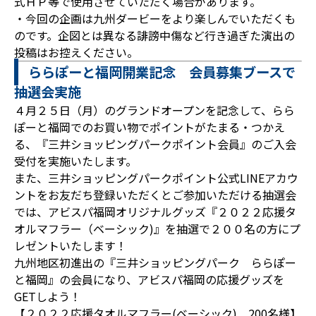
式ＨＰ等で使用させていただく場合があります。
・今回の企画は九州ダービーをより楽しんでいただくも
のです。企図とは異なる誹謗中傷など行き過ぎた演出の
投稿はお控えください。
ららぽーと福岡開業記念 会員募集ブースで
抽選会実施
４月２５日（月）のグランドオープンを記念して、らら
ぽーと福岡でのお買い物でポイントがたまる・つかえ
る、『三井ショッピングパークポイント会員』のご入会
受付を実施いたします。
また、三井ショッピングパークポイント公式LINEアカウ
ントをお友だち登録いただくとご参加いただける抽選会
では、アビスパ福岡オリジナルグッズ『２０２２応援タ
オルマフラー（ベーシック)』を抽選で２００名の方にプ
レゼントいたします！
九州地区初進出の『三井ショッピングパーク ららぽー
と福岡』の会員になり、アビスパ福岡の応援グッズを
GETしよう！
【２０２２応援タオルマフラー(ベーシック) 200名様】