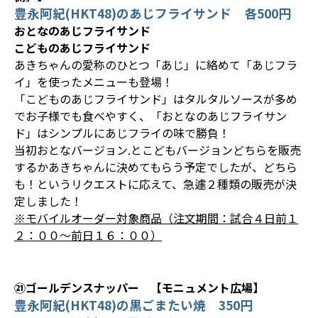
豊永阿紀(HKT48)のあじフライサンド 各500円
おとなのあじフライサンド
こどものあじフライサンド
あきちゃんの愛称のひとつ「あじ」に絡めて「あじフラ
イ」を使ったメニューも登場！
「こどものあじフライサンド」はタルタルソースが多め
でお子様でも食べやすく、「おとなのあじフライサン
ド」はシンプルにあじフライの味で勝負！
当初おとなバージョン.とこどもバージョンどちらを販売
するかあきちゃんに決めてもらう予定でしたが、どちら
も！というリクエストに応えて、急遽２種類の販売が決
定しました！
※モバイルオーダー対象商品（注文期間：試合４日前１
２：００～前日１６：００）
㉑ゴールデンスナッパー 【モニュメント広場】
豊永阿紀(HKT48)の黒ごまたい焼 350円