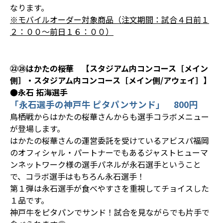
なります。
※モバイルオーダー対象商品（注文期間：試合４日前１
２：００～前日１６：００）
㉒㉘はかたの桜華 【スタジアム内コンコース［メイン
側］・スタジアム内コンコース［メイン側/アウェイ］】
●永石 拓海選手
「永石選手の神戸牛 ピタパンサンド」 800円
鳥栖戦からはかたの桜華さんからも選手コラボメニュー
が登場します。
はかたの桜華さんの運営委託を受けているアビスパ福岡
のオフィシャル・パートナーでもあるジャストヒューマ
ンネットワーク様の選手パネルが永石選手ということ
で、コラボ選手はもちろん永石選手！
第１弾は永石選手が食べやすさを重視してチョイスした
１品です。
神戸牛をピタパンでサンド！試合を見ながらでも片手で