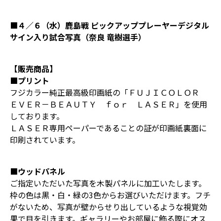
■４／６（水）鹿島戦 ピックアッププレーヤーデジタル
サイン入り試合写真（奈良 竜樹選手）
【販売商品】
■プリント
フジカラー純正最高級印画紙の「ＦＵＪＩＣＯＬＯＲ
ＥＶＥＲ－ＢＥＡＵＴＹ ｆｏｒ ＬＡＳＥＲ」を使用
しております。
ＬＡＳＥＲ専用ペーパーであることの証が印画紙裏面に
印刷されています。
■ウッドパネル
ご指定いただいた写真を木製パネルに加工いたします。
枠の色は黒・白・緑の3色からお選びいただけます。フチ
がないため、写真が壁からせり出しているような視覚効
果で目を引きます。ギャラリーやお部屋に飾る際にオス