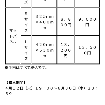
ズ
Ｓ
３２５ｍｍ
サ
８，８
９，０００
×４００ｍ
イ
００円
円
ｍ
マッ
ズ
トパ
ネル
Ｌ
４２０ｍｍ
１３，
サ
１３，５０
×５３０ｍ
２００
イ
０円
ｍ
円
ズ
※価格はすべて税込です。
【購入期間】
４月１２日（火）１９：００～６月３０日（木）２３：
５９