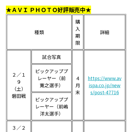
★ＡＶＩ ＰＨＯＴＯ好評販売中★
購
入
種類
詳細
期
限
試合写真
ピックアッププ
２／１
レーヤー（前
４
https://www.av
９
寛之選手）
月
ispa.co.jp/new
（土）
末
s/post-47716
磐田戦
ピックアッププ
レーヤー（前嶋
洋太選手）
３／２