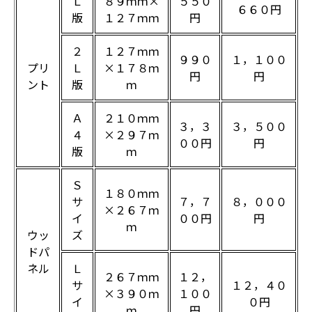
Ｌ
８９ｍｍ×
５５０
６６０円
版
１２７ｍｍ
円
２
１２７ｍｍ
９９０
１，１００
プリ
Ｌ
×１７８ｍ
円
円
ント
版
ｍ
Ａ
２１０ｍｍ
３，３
３，５００
４
×２９７ｍ
００円
円
版
ｍ
Ｓ
１８０ｍｍ
サ
７，７
８，０００
×２６７ｍ
イ
００円
円
ｍ
ウッ
ズ
ドパ
ネル
Ｌ
２６７ｍｍ
１２，
サ
１２，４０
×３９０ｍ
１００
イ
０円
ｍ
円