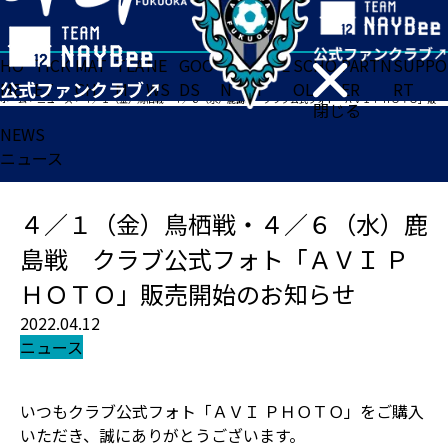
HO
TICK
MAT
TEA
NE
GOO
FA
ACADE
SCHO
PARTN
SUPPO
ME
ET
CH
M
WS
DS
N
MY
OL
ER
RT
ホーム
>
ニュース
>
４／１（金）鳥栖戦・４／６（水）鹿島戦 クラブ公式フォト「ＡＶＩ ＰＨＯＴＯ」販売開始のお知らせ
閉じる
NEWS
ニュース
４／１（金）鳥栖戦・４／６（水）鹿
島戦 クラブ公式フォト「ＡＶＩ Ｐ
ＨＯＴＯ」販売開始のお知らせ
2022.04.12
ニュース
いつもクラブ公式フォト「ＡＶＩ ＰＨＯＴＯ」をご購入
いただき、誠にありがとうございます。