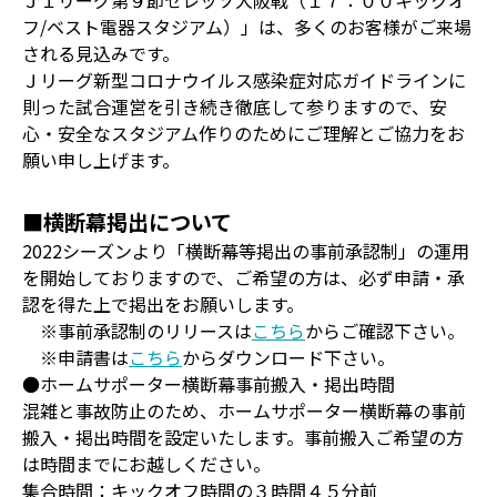
Ｊ１リーグ第９節セレッソ大阪戦（１７：００キックオ
フ/ベスト電器スタジアム）」は、多くのお客様がご来場
される見込みです。
Ｊリーグ新型コロナウイルス感染症対応ガイドラインに
則った試合運営を引き続き徹底して参りますので、安
心・安全なスタジアム作りのためにご理解とご協力をお
願い申し上げます。
■横断幕掲出について
2022シーズンより「横断幕等掲出の事前承認制」の運用
を開始しておりますので、ご希望の方は、必ず申請・承
認を得た上で掲出をお願いします。
※事前承認制のリリースは
こちら
からご確認下さい。
※申請書は
こちら
からダウンロード下さい。
●ホームサポーター横断幕事前搬入・掲出時間
混雑と事故防止のため、ホームサポーター横断幕の事前
搬入・掲出時間を設定いたします。事前搬入ご希望の方
は時間までにお越しください。
集合時間：キックオフ時間の３時間４５分前