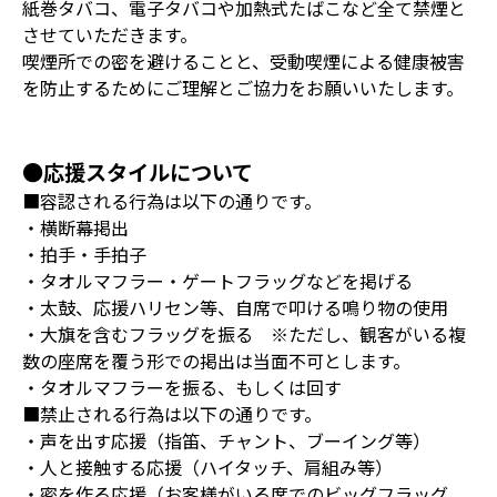
紙巻タバコ、電子タバコや加熱式たばこなど全て禁煙と
させていただきます。
喫煙所での密を避けることと、受動喫煙による健康被害
を防止するためにご理解とご協力をお願いいたします。
●応援スタイルについて
■容認される行為は以下の通りです。
・横断幕掲出
・拍手・手拍子
・タオルマフラー・ゲートフラッグなどを掲げる
・太鼓、応援ハリセン等、自席で叩ける鳴り物の使用
・大旗を含むフラッグを振る ※ただし、観客がいる複
数の座席を覆う形での掲出は当面不可とします。
・タオルマフラーを振る、もしくは回す
■禁止される行為は以下の通りです。
・声を出す応援（指笛、チャント、ブーイング等）
・人と接触する応援（ハイタッチ、肩組み等）
・密を作る応援（お客様がいる席でのビッグフラッグ