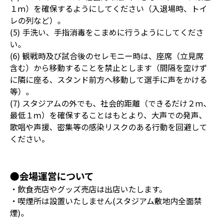
１ｍ）を確保するようにしてください（入退場時、トイ
レの列など）。
(5) 手洗い、手指消毒をこまめに行うようにしてくださ
い。
(6) 観戦時及び試合後のセレモニー時は、座席（立見席
含む）から移動することを禁止とします（間隔を空けず
に隣に座る、スタンド前方へ移動して選手に声をかける
等）。
(7) スタジアムの外でも、社会的距離（できるだけ２ｍ、
最低１ｍ）を確保することはもとより、大声での発声、
歌唱や声援、密集等の感染リスクのある行動を回避して
ください。
●会場運営について
・飲食売店やグッズ売店は出店いたします。
・喫煙所は設置いたしません(スタジアム敷地内全面禁
煙)。