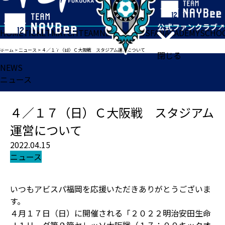
HOME
TICKET
MATCH
TEAM
NEWS
GOODS
FAN
ACADEMY
SCHO
ホーム
>
ニュース
>
４／１７（日）Ｃ大阪戦 スタジアム運営について
閉じる
NEWS
ニュース
４／１７（日）Ｃ大阪戦 スタジアム
運営について
2022.04.15
ニュース
いつもアビスパ福岡を応援いただきありがとうございま
す。
４月１７日（日）に開催される「２０２２明治安田生命