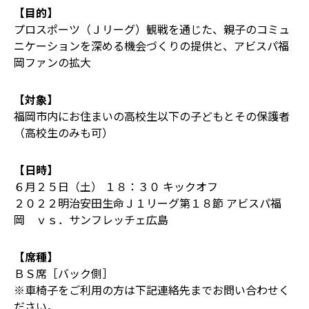
【目的】
プロスポーツ（Ｊリーグ）観戦を通じた、親子のコミュ
ニケーションを深める機会づくりの提供と、アビスパ福
岡ファンの拡大
【対象】
福岡市内にお住まいの高校生以下の子どもとその保護者
（高校生のみも可）
【日時】
６月２５日（土） １８：３０ キックオフ
２０２２明治安田生命Ｊ１リーグ第１８節 アビスパ福
岡 ｖｓ．サンフレッチェ広島
【席種】
ＢＳ席［バック側］
※車椅子をご利用の方は下記連絡先までお問い合わせく
ださい。