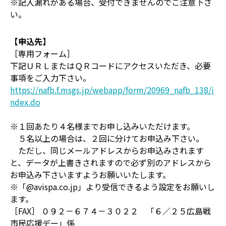
※記入漏れがある場合、受付できませんのでご注意下さ
い。
【申込先】
［専用フォーム］
下記ＵＲＬまたはＱＲコードにアクセスいただき、必要
事項をご入力下さい。
https://nafb.f.msgs.jp/webapp/form/20969_nafb_138/i
ndex.do
※１回あたり４名様までお申し込みいただけます。
５名以上の場合は、２回に分けてお申込み下さい。
ただし、同じメールアドレスからお申込みされます
と、データが上書きされますので必ず別のアドレスから
お申込み下さいますようお願いいたします。
※「@avispa.co.jp」より受信できるよう設定をお願いし
ます。
［FAX］ ０９２－６７４－３０２２ 「６／２５広島戦
市民応援デー」係