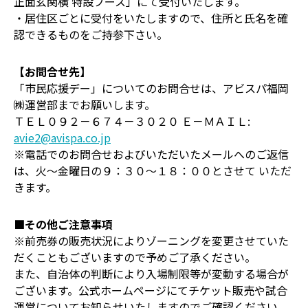
正面玄関横 特設ブース」にて受付いたします。
・居住区ごとに受付をいたしますので、住所と氏名を確
認できるものをご持参下さい。
【お問合せ先】
「市民応援デー」についてのお問合せは、アビスパ福岡
㈱運営部までお願いします。
ＴＥＬ０９２－６７４－３０２０ Ｅ－ＭＡＩＬ:
avie2@avispa.co.jp
※電話でのお問合せおよびいただいたメールへのご返信
は、火～金曜日の９：３０～１８：００とさせて いただ
きます。
■その他ご注意事項
※前売券の販売状況によりゾーニングを変更させていた
だくこともございますので予めご了承ください。
また、自治体の判断により入場制限等が変動する場合が
ございます。公式ホームページにてチケット販売や試合
運営についてお知らせいたしますのでご確認ください。