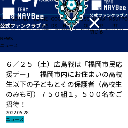
HO
TICK
MAT
TEA
NE
GOO
FA
ACADE
SCHO
PARTN
SUPPO
ME
ET
CH
M
WS
DS
N
MY
OL
ER
RT
ホーム
>
ニュース
>
６／２５（土）広島戦は「福岡市民応援デー」 福岡市内にお住まいの高校生以下の子どもとその保護者（高校生のみも可）７５０組１，５００名をご招待！
閉じる
NEWS
ニュース
６／２５（土）広島戦は「福岡市民応
援デー」 福岡市内にお住まいの高校
生以下の子どもとその保護者（高校生
のみも可）７５０組１，５００名をご
招待！
2022.05.28
ニュース