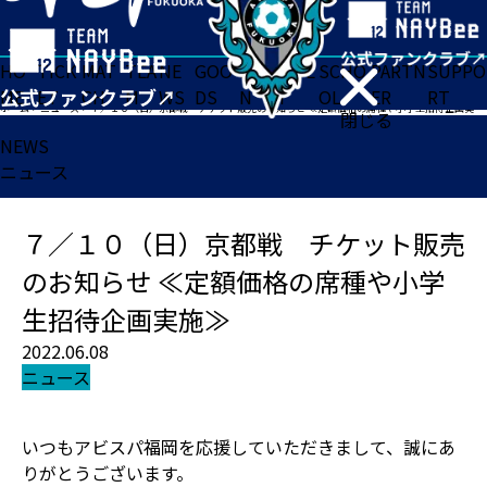
HO
TICK
MAT
TEA
NE
GOO
FA
ACADE
SCHO
PARTN
SUPPO
ME
ET
CH
M
WS
DS
N
MY
OL
ER
RT
ホーム
>
ニュース
>
７／１０（日）京都戦 チケット販売のお知らせ ≪定額価格の席種や小学生招待企画実施≫
閉じる
NEWS
ニュース
７／１０（日）京都戦 チケット販売
のお知らせ ≪定額価格の席種や小学
生招待企画実施≫
2022.06.08
ニュース
いつもアビスパ福岡を応援していただきまして、誠にあ
りがとうございます。