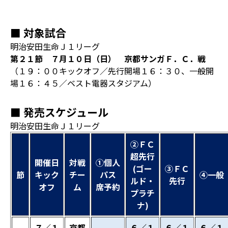
■ 対象試合
明治安田生命Ｊ１リーグ
第２１節 ７月１０日（日） 京都サンガＦ．Ｃ．戦
（１９：００キックオフ／先行開場１６：３０、一般開
場１６：４５／ベスト電器スタジアム）
■ 発売スケジュール
明治安田生命Ｊ１リーグ
②ＦＣ
超先行
開催日
対戦
①個人
(ゴー
③ＦＣ
節
キック
チー
パス
④一般
ルド・
先行
オフ
ム
席予約
プラチ
ナ)
７／１
京都
６／１
６／１
６／１