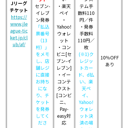
Jリーグ
セブン-
・楽天
テム手
チケット
イレブ
ペイ
数料110
https://
ン発券
・
円／件
www.jle
「払込
Yahoo!
・発券
ague-tic
票番号
ウォレ
手数料
ket.jp/cl
（13
ット
110円／
ub/af/
桁）」
・コン
枚
をメモ
ビニ[セ
(※1)ク
10％OFF
し、店
ブン-イ
レジッ
あり
舗レジ
レブン]
トカー
に直接
・イー
ド、d払
お持ち
コンテ
い、楽
にな
クスト
天ペ
り、チ
[コンビ
イ、
ケット
ニ、
Yahoo!
を発券
Pay-
ウォレ
してく
easy対
ット決
ださ
応
済の場