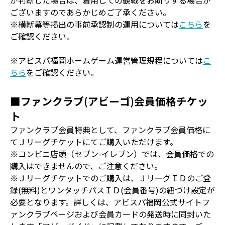
が判断した場合は、着用しての観戦をお断りする場合が
ございますのであらかじめご了承ください。
※横断幕等掲出の事前承認制の運用については
こちら
を
ご確認ください。
※アビスパ福岡ホームゲーム運営管理規程については
こ
ちら
をご確認ください。
■ファンクラブ(アビーゴ)会員価格チケッ
ト
ファンクラブ会員特典として、ファンクラブ会員価格に
てＪリーグチケットにてご購入いただけます。
※コンビニ店頭（セブン-イレブン）では、会員価格での
購入はできませんので、ご注意ください。
※Ｊリーグチケットでのご購入は、ＪリーグＩＤのご登
録(無料)とワンタッチパスＩＤ(会員番号)の紐づけ設定が
必要となります。詳しくは、アビスパ福岡公式サイトフ
ァンクラブページおよび会員カードの発送時に同封いた