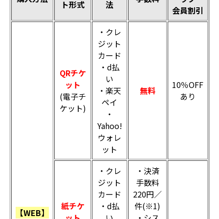
ト形式
法
会員割引
・クレ
ジット
カード
・d払
QRチケ
い
ット
10％OFF
・楽天
無料
(電子チ
あり
ペイ
ケット)
・
Yahoo!
ウォレ
ット
・クレ
・決済
ジット
手数料
カード
220円／
紙チケ
・d払
件(※1)
【WEB】
ット
い
・シス