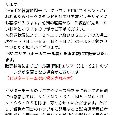
ります。
※選手の練習時間帯に、グラウンド内にてイベントが行
われるためバックスタンドＢＮエリア前ピッチサイドに
お客様が入ります。前列の座席から一部練習が見えにく
い状況となりますので予めご了承ください。
※発券状況により、ＢＮエリア及びＢＳエリアの入場二
次ゲート（Ｂ１～Ｂ３、Ｂ４～Ｂ７）の一部を閉鎖させ
ていただく場合がございます。
※
S1エリア（ホームゴール裏）を限定数にて販売いたし
ます。
販売状況によりゴール裏[南側]エリア（S１・S２）のゾ
ーニングが変更となる場合がございます。
【ビジターチームの応援をされる方】
ビジターチームのウエアやグッズ等を身に着けての観戦
につきましては、Ｎ１・Ｎ２・Ｓ１・Ｍ５・Ｍ６・Ｂ
Ｎ・ＳＳ・ＢＳを除き、可とさせていただきます。ただ
し、観戦者同士のトラブルに発展すると試合運営責任者