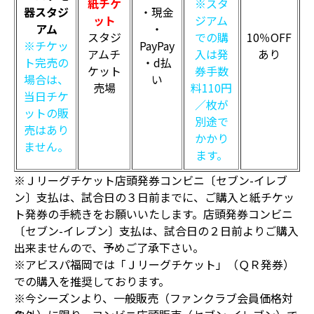
紙チケ
※スタ
器スタジ
・現金
ット
ジアム
アム
・
スタジ
での購
10％OFF
※チケッ
PayPay
アムチ
入は発
あり
ト完売の
・d払
ケット
券手数
場合は、
い
売場
料110円
当日チケ
／枚が
ットの販
別途で
売はあり
かかり
ません。
ます。
※Ｊリーグチケット店頭発券コンビニ〔セブン-イレブ
ン〕支払は、試合日の３日前までに、ご購入と紙チケッ
ト発券の手続きをお願いいたします。店頭発券コンビニ
〔セブン-イレブン〕支払は、試合日の２日前よりご購入
出来ませんので、予めご了承下さい。
※アビスパ福岡では「Ｊリーグチケット」（ＱＲ発券）
での購入を推奨しております。
※今シーズンより、一般販売（ファンクラブ会員価格対