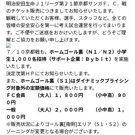
明治安田生命Ｊ１リーグ第２１節京都サンガＦ．Ｃ．戦
のチケット販売につきましてお知らせいたします。
観戦していただくお客様、選手、スタッフなど、全ての
皆様の安全安心を第一に考え試合運営を行ってまいりま
す。ご不便やご迷惑をおかけいたしますが、どうぞご理
解とご協力をお願い申し上げます。
７／１０京都戦も、
ホームゴール裏（Ｎ１／Ｎ２）小学
生１,０００名招待（サポート企業：Ｂｙｂｉｔ）
を実施
いたします。
決定次第ＨＰにてお知らせいたします。
また、
ホームゴール裏（Ｓ１)はダイナミックプライシン
グ対象外の定額価格
にて販売いたします。
ＦＣ会員 （大人）１，８００円 （小中高）９０
０円
一般 （大人）２，０００円 （小中高）１，
０００円
※販売状況によりゴール裏[南側]エリア（S１・S２）の
ゾーニングが変更となる場合がございます。