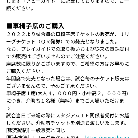
します「アビーガイド」に記載しておりますので、ご一
読ください。
■車椅子席のご購入
２０２２より試合毎の車椅子席チケットの販売が、Ｊリ
ーグチケット（ＱＲ発券）での発売となりました。
なお、プレイガイドでの取り扱いおよび従来の電話受付
での販売はございませんのでご注意ください。
座席数に限りがございますので、ご希望の方はお早めに
ご購入ください。
年間席で完売となった場合は、試合毎のチケット販売は
ございませんので、予めご了承ください。
車椅子席１席(大人４，０００円・小中高２，０００円)
につき、介助者１名様（無料）までご入場いただけま
す。
試合当日ご来場の際にスタジアム１Ｆ関係者受付にお越
しください。介助者チケットを別途お渡しいたします。
[販売期間] 一般販売と同じ
[販売方法] Ｊリーグチケットのみ
https://www.jleagu