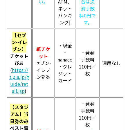
い。
ATM、
合は決
ネット
済手数
バンキ
料0円で
ング]
す。
【セブ
ン-イレ
・現金
ブン】
紙チケ
・
・発券
チケット
ット
nanaco
手数料
ぴあ
セブン-
適用なし
・クレ
110円／
(
https://
イレブ
ジット
枚
t.pia.jp/g
ン発券
カード
uide/ret
ail.jsp
)
・発券
【スタジ
手数料
アム】当
110円／
日券のみ
枚
ベスト電