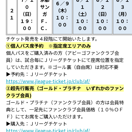
６／９
０
サン
１
２
３
２
（木）
（日）
ガ
（土）
（日）
（月）
１
１０：
１９：
Ｆ．
１０：
１０：
１０：
００
００
Ｃ．
００
００
００
チケット発売を４段階にて開始いたします。
①個人パス席予約 ※指定席エリアのみ
個人パスをご購入済みの方（アビーゴファンクラブ会
員）は、試合毎にＪリーグチケットにて座席位置を指定
していただきます。※ゴール裏（自由席）は対応不要
▶予約先：Ｊリーグチケット
https://www.jleague-ticket.jp/club/af/
②超先行販売（ゴールド・プラチナ いずれかのファン
クラブ会員)
ゴールド・プラチナ（ファンクラブ会員）の方は会員特
典として、一足先にファンクラブ会員価格（１０％ＯＦ
Ｆ）にてお席をご購入いただけます。
▶購入先：Ｊリーグチケット
https://www.jleague-ticket.jp/club/af/