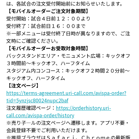
は、各試合の注文受付開始前にお知らせいたします。
【モバイルオーダーご注文対象期間】
受付開始：試合４日前１２：００より
受付終了：試合前日１６：００まで
※一部メニューは受付終了日時が異なりますので、ご注
文時にご確認ください。
【モバイルオーダーお受取対象時間】
バックスタンドエリア・モニュメント広場：キックオフ
３時間前～キックオフ、ハーフタイム
スタジアム内コンコース：キックオフ２時間２０分前～
キックオフ、ハーフタイム
【注文ページ】
https://terms-agreement.uri-call.com/avispa-order?
tid=5ynzjsc80024nupc2baf
注文履歴確認ページ：
https://orderhistory.uri-
call.com/avispa-order/history
※売り子―ルの注文ページへ遷移します。アプリ不要・
会員登録不要でご利用いただけます。
※推奨ブラウザはＳａｆａｒｉ、Ｃｈｒｏｍｅの最新版