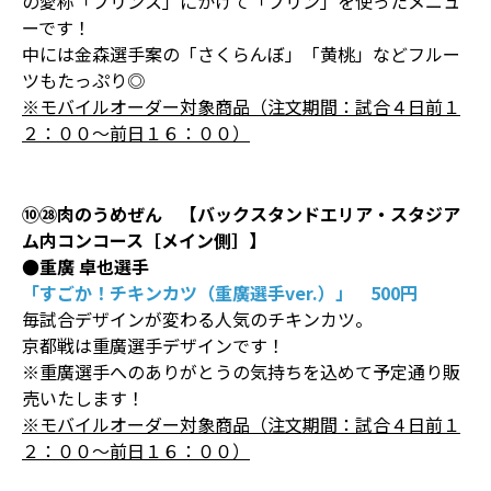
の愛称「プリンス」にかけて「プリン」を使ったメニュ
ーです！
中には金森選手案の「さくらんぼ」「黄桃」などフルー
ツもたっぷり◎
※モバイルオーダー対象商品（注文期間：試合４日前１
２：００～前日１６：００）
⑩㉘肉のうめぜん 【バックスタンドエリア・スタジア
ム内コンコース［メイン側］】
●重廣 卓也選手
「すごか！チキンカツ（重廣選手ver.）」 500円
毎試合デザインが変わる人気のチキンカツ。
京都戦は重廣選手デザインです！
※重廣選手へのありがとうの気持ちを込めて予定通り販
売いたします！
※モバイルオーダー対象商品（注文期間：試合４日前１
２：００～前日１６：００）