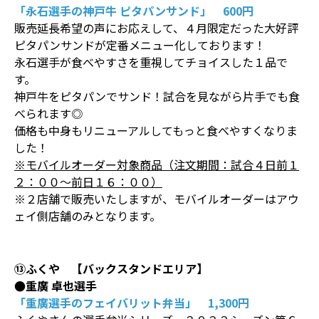
「永石選手の神戸牛 ピタパンサンド」 600円
販売延長希望の声にお応えして、４月限定だった大好評
ピタパンサンドが定番メニュー化しております！
永石選手が食べやすさを重視してチョイスした１品で
す。
神戸牛をピタパンでサンド！試合を見ながら片手でも食
べられます◎
価格も中身もリニューアルしてもっと食べやすくなりま
した！
※モバイルオーダー対象商品（注文期間：試合４日前１
２：００～前日１６：００）
※２店舗で販売いたしますが、モバイルオーダーはアウ
ェイ側店舗のみとなります。
⑬ふくや 【バックスタンドエリア】
●重廣 卓也選手
「重廣選手のフェイバリット弁当」 1,300円