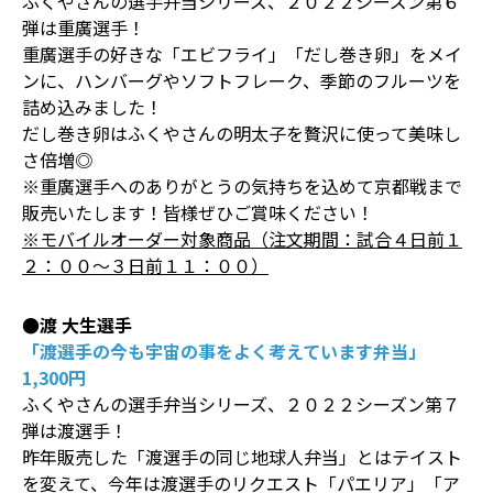
ふくやさんの選手弁当シリーズ、２０２２シーズン第６
弾は重廣選手！
重廣選手の好きな「エビフライ」「だし巻き卵」をメイ
ンに、ハンバーグやソフトフレーク、季節のフルーツを
詰め込みました！
だし巻き卵はふくやさんの明太子を贅沢に使って美味し
さ倍増◎
※重廣選手へのありがとうの気持ちを込めて京都戦まで
販売いたします！皆様ぜひご賞味ください！
※モバイルオーダー対象商品（注文期間：試合４日前１
２：００～３日前１１：００）
●渡 大生選手
「渡選手の今も宇宙の事をよく考えています弁当」
1,300円
ふくやさんの選手弁当シリーズ、２０２２シーズン第７
弾は渡選手！
昨年販売した「渡選手の同じ地球人弁当」とはテイスト
を変えて、今年は渡選手のリクエスト「パエリア」「ア