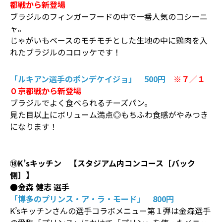
都戦から新登場
ブラジルのフィンガーフードの中で一番人気のコシーニ
ャ。
じゃがいもベースのモチモチとした生地の中に鶏肉を入
れたブラジルのコロッケです！
「ルキアン選手のポンデケイジョ」 500円
※７／１
０京都戦から新登場
ブラジルでよく食べられるチーズパン。
見た目以上にボリューム満点◎もちふわ食感がやみつき
になります！
⑱K’sキッチン 【スタジアム内コンコース［バック
側］】
●金森 健志 選手
「博多のプリンス・ア・ラ・モード」 800円
K’sキッチンさんの選手コラボメニュー第１弾は金森選手