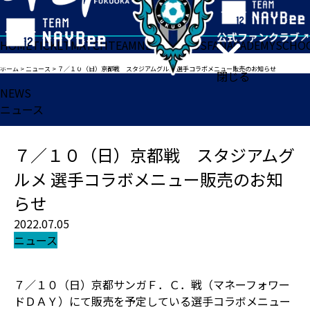
HOME
TICKET
MATCH
TEAM
NEWS
GOODS
FAN
ACADEMY
SCHO
ホーム
>
ニュース
>
７／１０（日）京都戦 スタジアムグルメ 選手コラボメニュー販売のお知らせ
閉じる
NEWS
ニュース
７／１０（日）京都戦 スタジアムグ
ルメ 選手コラボメニュー販売のお知
らせ
2022.07.05
ニュース
７／１０（日）京都サンガＦ．Ｃ．戦（マネーフォワー
ドＤＡＹ）にて販売を予定している選手コラボメニュー