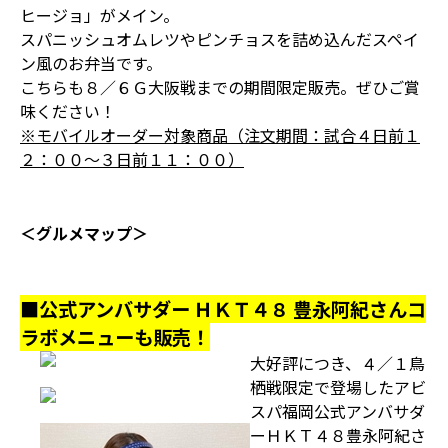
ヒージョ」がメイン。
スパニッシュオムレツやピンチョスを詰め込んだスペイ
ン風のお弁当です。
こちらも８／６Ｇ大阪戦までの期間限定販売。ぜひご賞
味ください！
※モバイルオーダー対象商品（注文期間：試合４日前１
２：００～３日前１１：００）
＜グルメマップ＞
■公式アンバサダー ＨＫＴ４８ 豊永阿紀さんコ
ラボメニューも販売！
大好評につき、４／１鳥
栖戦限定で登場したアビ
スパ福岡公式アンバサダ
ーＨＫＴ４８豊永阿紀さ