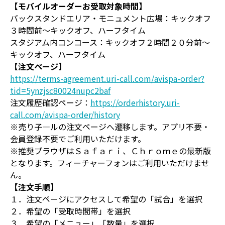
【モバイルオーダーお受取対象時間】
バックスタンドエリア・モニュメント広場：キックオフ
３時間前～キックオフ、ハーフタイム
スタジアム内コンコース：キックオフ２時間２０分前～
キックオフ、ハーフタイム
【注文ページ】
https://terms-agreement.uri-call.com/avispa-order?
tid=5ynzjsc80024nupc2baf
注文履歴確認ページ：
https://orderhistory.uri-
call.com/avispa-order/history
※売り子―ルの注文ページへ遷移します。アプリ不要・
会員登録不要でご利用いただけます。
※推奨ブラウザはＳａｆａｒｉ、Ｃｈｒｏｍｅの最新版
となります。フィーチャーフォンはご利用いただけませ
ん。
【注文手順】
１．注文ページにアクセスして希望の「試合」を選択
２．希望の「受取時間帯」を選択
３．希望の「メニュー」「数量」を選択