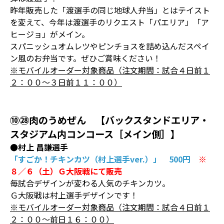
昨年販売した「渡選手の同じ地球人弁当」とはテイスト
を変えて、今年は渡選手のリクエスト「パエリア」「ア
ヒージョ」がメイン。
スパニッシュオムレツやピンチョスを詰め込んだスペイ
ン風のお弁当です。ぜひご賞味ください！
※モバイルオーダー対象商品（注文期間：試合４日前１
２：００～３日前１１：００）
⑩㉘肉のうめぜん 【バックスタンドエリア・
スタジアム内コンコース［メイン側］】
●村上 昌謙選手
「すごか！チキンカツ（村上選手ver.）」 500円
※
８／６（土）Ｇ大阪戦にて販売
毎試合デザインが変わる人気のチキンカツ。
Ｇ大阪戦は村上選手デザインです！
※モバイルオーダー対象商品（注文期間：試合４日前１
２：００～前日１６：００）