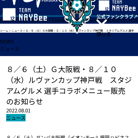
HOME
TICKET
MATCH
TEAM
NEWS
GOODS
FAN
ACADEMY
SCHO
ホーム
>
ニュース
>
８／６（土）Ｇ大阪戦・８／１０（水）ルヴァンカップ神戸戦 スタジアムグルメ 選手コラボメニュー販売のお知らせ
閉じる
NEWS
ニュース
８／６（土）Ｇ大阪戦・８／１０
（水）ルヴァンカップ神戸戦 スタジ
アムグルメ 選手コラボメニュー販売
のお知らせ
2022.08.01
ニュース
８／６（土）ガンバ大阪戦（イオンモール福岡ハピネス