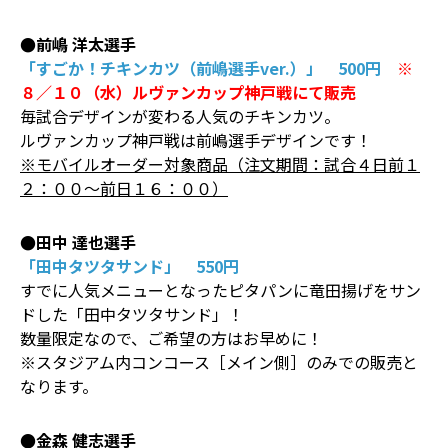
●前嶋 洋太選手
「すごか！チキンカツ（前嶋選手ver.）」 500円
※
８／１０（水）ルヴァンカップ神戸戦にて販売
毎試合デザインが変わる人気のチキンカツ。
ルヴァンカップ神戸戦は前嶋選手デザインです！
※モバイルオーダー対象商品（注文期間：試合４日前１
２：００～前日１６：００）
●田中 達也選手
「田中タツタサンド」 550円
すでに人気メニューとなったピタパンに竜田揚げをサン
ドした「田中タツタサンド」！
数量限定なので、ご希望の方はお早めに！
※スタジアム内コンコース［メイン側］のみでの販売と
なります。
●金森 健志選手