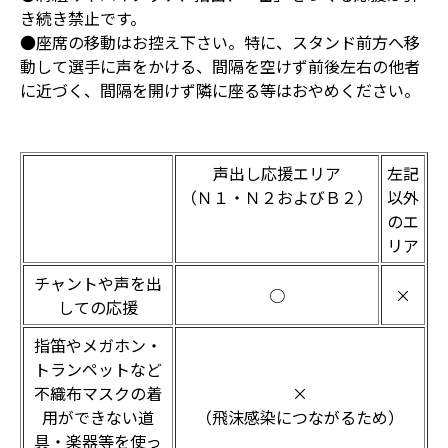
き続き禁止です。
●座席の移動はお控え下さい。特に、スタンド前方へ移
動して選手に声をかける、間隔を空けず前後左右の他者
に近づく、間隔を開けず隣に座る等はおやめください。
声出し応援エリア
左記
（Ｎ１・Ｎ２およびＢ２）
以外
のエ
リア
チャントや声を出
○
×
しての応援
指笛やメガホン・
トランペットなど
不織布マスクの着
×
用ができない道
（飛沫感染につながるため）
具・楽器等を使っ