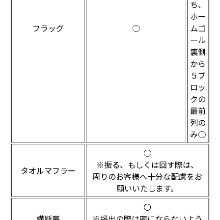
ち、
ホー
フラッグ
○
ムゴ
ール
裏側
から
５ブ
ロッ
クの
最前
列の
み○
○
※振る、もしくは回す際は、
タオルマフラー
周りのお客様へ十分な配慮をお
願いいたします。
〇
横断幕
※掲出の際は密にならないよう