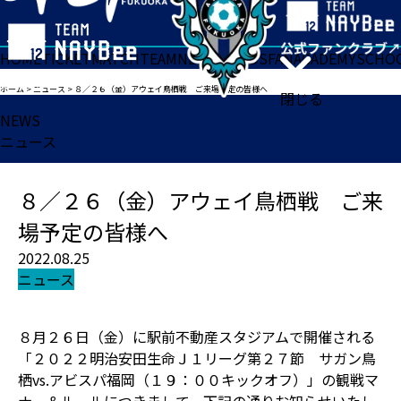
HOME
TICKET
MATCH
TEAM
NEWS
GOODS
FAN
ACADEMY
SCHO
ホーム
>
ニュース
>
８／２６（金）アウェイ鳥栖戦 ご来場予定の皆様へ
閉じる
NEWS
ニュース
８／２６（金）アウェイ鳥栖戦 ご来
場予定の皆様へ
2022.08.25
ニュース
８月２６日（金）に駅前不動産スタジアムで開催される
「２０２２明治安田生命Ｊ１リーグ第２７節 サガン鳥
栖vs.アビスパ福岡（１９：００キックオフ）」の観戦マ