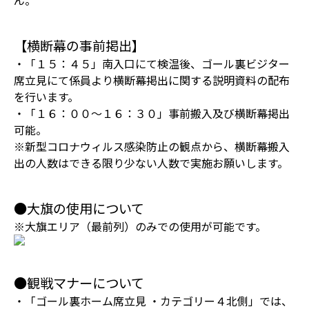
ん。
【横断幕の事前掲出】
・「１５：４５」南入口にて検温後、ゴール裏ビジター
席立見にて係員より横断幕掲出に関する説明資料の配布
を行います。
・「１６：００～１６：３０」事前搬入及び横断幕掲出
可能。
※新型コロナウィルス感染防止の観点から、横断幕搬入
出の人数はできる限り少ない人数で実施お願いします。
●大旗の使用について
※大旗エリア（最前列）のみでの使用が可能です。
●観戦マナーについて
・「ゴール裏ホーム席立見 ・カテゴリー４北側」では、