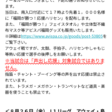
ナー＆ルールにつきまして、下記の通りお知らせいたし
ます。
当日は、南入口付近にて１７時より先着１，０００名様
に「福岡が勝つ！応援ハリセン」を配布します。
また、「福岡が勝つ！」フェイスタオル」や立体型不織
布マスク等アビスパ福岡グッズも販売いたします。
※詳細は
https://www.avispa.co.jp/goods/post-53805
を
ご覧下さい。
アウェイ戦ですが、太鼓、手拍子、ハリセンやしゃもじ
等熱い応援で選手の後押しをお願いします。
※当試合は「声出し応援」対象試合ではありま
せん。
指笛・チャント・ブーイング等の声を出す応援は禁止さ
れています。
また、トラメガ・メガホン・トランペットなど道具・楽
器を使うことも禁止です。
＜８月２６日（金）Ｊ１リーグ アウェイ・鳥