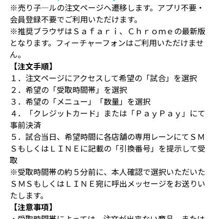
※売り子―ルの注文ページへ遷移します。アプリ不要・
会員登録不要でご利用いただけます。
※推奨ブラウザはＳａｆａｒｉ、Ｃｈｒｏｍｅの最新版
となります。フィーチャーフォンはご利用いただけませ
ん。
【注文手順】
１．注文ページにアクセスして希望の「試合」を選択
２．希望の「受取時間帯」を選択
３．希望の「メニュー」「数量」を選択
４．「クレジットカード」または「ＰａｙＰａｙ」にて
事前決済
５．試合当日、希望時間に各店舗の専用レーンにてＳＭ
ＳもしくはＬＩＮＥに記載の「引換番号」を提示して受
取
※受取時間帯の約５分前に、本人確認で選択いただいた
ＳＭＳもしくはＬＩＮＥ宛に呼出メッセージをお送りい
たします。
【注意事項】
・受取時間帯によっては、注文が出来ない商品、または