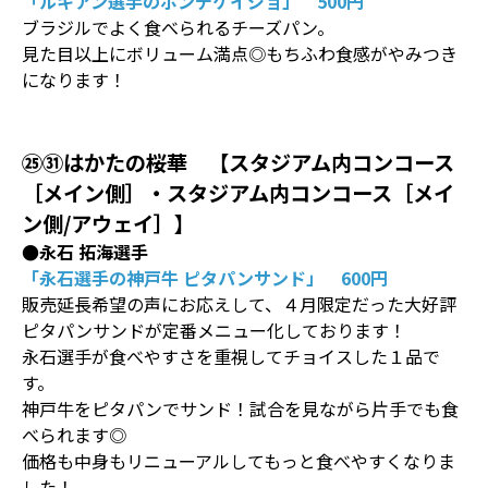
「ルキアン選手のポンデケイジョ」 500円
ブラジルでよく食べられるチーズパン。
見た目以上にボリューム満点◎もちふわ食感がやみつき
になります！
㉕㉛はかたの桜華 【スタジアム内コンコース
［メイン側］・スタジアム内コンコース［メイ
ン側/アウェイ］】
●永石 拓海選手
「永石選手の神戸牛 ピタパンサンド」 600円
販売延長希望の声にお応えして、４月限定だった大好評
ピタパンサンドが定番メニュー化しております！
永石選手が食べやすさを重視してチョイスした１品で
す。
神戸牛をピタパンでサンド！試合を見ながら片手でも食
べられます◎
価格も中身もリニューアルしてもっと食べやすくなりま
した！