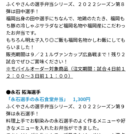
ふくやさんの選手弁当シリーズ、２０２２シーズン第８
弾は田中選手！
福岡出身の田中選手にちなんで、地鶏のたたき、福岡も
ち豚の冷しゃぶサラダなど福岡名物や福岡産にこだわっ
たお弁当です。
もちろん明太子入り◎ご飯も福岡名物かしわ飯にしても
らいました！
販売期間は９／２１ルヴァンカップ広島戦まで！残り２
試合でぜひご賞味ください！
※モバイルオーダー対象商品（注文期間：試合４日前１
２：００～３日前１１：００）
●永石 拓海選手
「永石選手の永石食堂弁当」 1,300円
ふくやさんの選手弁当シリーズ、２０２２シーズン第９
弾は永石選手！
料理上手でお馴染みの永石選手のよく作るメニューや好
きなメニューを入れたお弁当ができました。