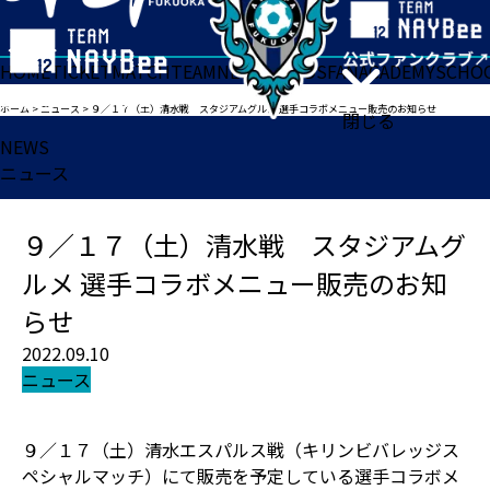
HOME
TICKET
MATCH
TEAM
NEWS
GOODS
FAN
ACADEMY
SCHO
ホーム
>
ニュース
>
９／１７（土）清水戦 スタジアムグルメ 選手コラボメニュー販売のお知らせ
閉じる
NEWS
ニュース
９／１７（土）清水戦 スタジアムグ
ルメ 選手コラボメニュー販売のお知
らせ
2022.09.10
ニュース
９／１７（土）清水エスパルス戦（キリンビバレッジス
ペシャルマッチ）にて販売を予定している選手コラボメ