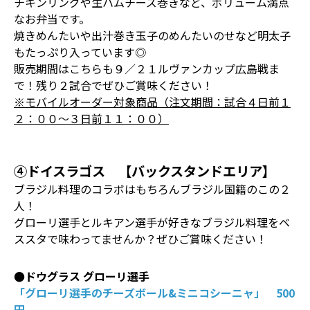
チキンリングや生ハムチーズ巻きなど、ボリューム満点
なお弁当です。
焼きめんたいや出汁巻き玉子のめんたいのせなど明太子
もたっぷり入っています◎
販売期間はこちらも９／２１ルヴァンカップ広島戦ま
で！残り２試合でぜひご賞味ください！
※モバイルオーダー対象商品（注文期間：試合４日前１
２：００～３日前１１：００）
④ドイスラゴス 【バックスタンドエリア】
ブラジル料理のコラボはもちろんブラジル国籍のこの２
人！
グローリ選手とルキアン選手が好きなブラジル料理をベ
ススタで味わってませんか？ぜひご賞味ください！
●ドウグラス グローリ選手
「グローリ選手のチーズボール&ミニコシーニャ」 500
円