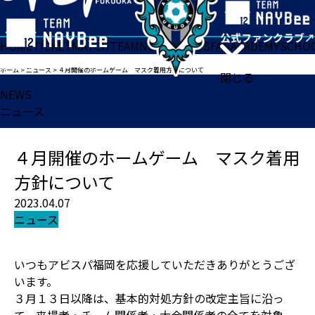
HOME
TICKET
MATCH
TEAM
NEWS
GOODS
FAN
ACADEMY
SCHO
ホーム
>
ニュース
>
４月開催のホームゲーム マスク着用方針について
閉じる
NEWS
ニュース
４月開催のホームゲーム マスク着用
方針について
2023.04.07
ニュース
いつもアビスパ福岡を応援していただきありがとうござ
います。
３月１３日以降は、基本的対処方針の改定主旨に沿っ