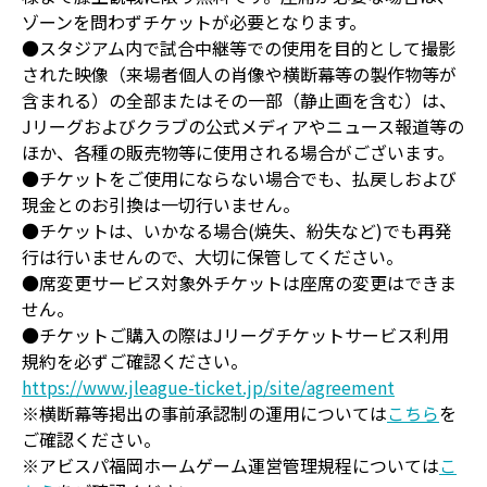
ゾーンを問わずチケットが必要となります。
●スタジアム内で試合中継等での使用を目的として撮影
された映像（来場者個人の肖像や横断幕等の製作物等が
含まれる）の全部またはその一部（静止画を含む）は、
Jリーグおよびクラブの公式メディアやニュース報道等の
ほか、各種の販売物等に使用される場合がございます。
●チケットをご使用にならない場合でも、払戻しおよび
現金とのお引換は一切行いません。
●チケットは、いかなる場合(焼失、紛失など)でも再発
行は行いませんので、大切に保管してください。
●席変更サービス対象外チケットは座席の変更はできま
せん。
●チケットご購入の際はJリーグチケットサービス利用
規約を必ずご確認ください。
https://www.jleague-ticket.jp/site/agreement
※横断幕等掲出の事前承認制の運用については
こちら
を
ご確認ください。
※アビスパ福岡ホームゲーム運営管理規程については
こ