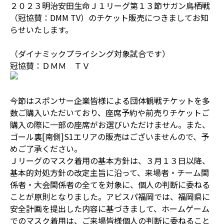
２０２３明治安田生命Ｊ１リーグ第１３節サガン鳥栖戦
（冠協賛：DMM TV）のチケット販売につきましてお知
らせいたします。
（ダイナミックプライシング対象試合です）
冠協賛：ＤＭＭ ＴＶ
今節はスポンサー企業皆様による団体観戦チケットを多
数ご購入いただいており、座席予約や前売りチケットご
購入の際に一部の座席がお選びいただけません。また、
ゴール裏[南側]S1エリアの販売はございませんので、予
めご了承ください。
Ｊリーグのマスク着用の基本方針は、３月１３日以降、
基本的対処方針の改定主旨に沿って、来場者・チーム関
係者・大会関係者の全てを対象に、個人の判断に委ねる
ことが原則となりました。アビスパ福岡では、福岡県に
安全計画を提出した内容に基づきまして、ホームゲーム
でのマスク着用は、ご来場皆様個人の判断に委ねること