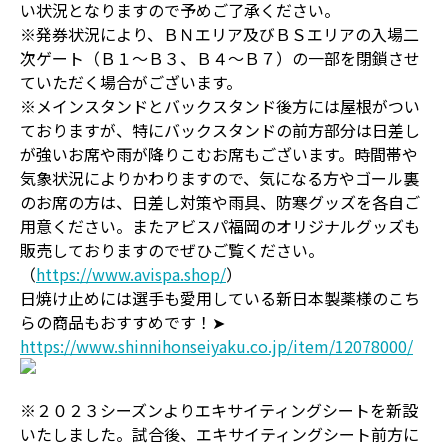
い状況となりますので予めご了承ください。
※発券状況により、ＢＮエリア及びＢＳエリアの入場二
次ゲート（Ｂ１～Ｂ３、Ｂ４～Ｂ７）の一部を閉鎖させ
ていただく場合がございます。
※メインスタンドとバックスタンド後方には屋根がつい
ておりますが、特にバックスタンドの前方部分は日差し
が強いお席や雨が降りこむお席もございます。時間帯や
気象状況によりかわりますので、気になる方やゴール裏
のお席の方は、日差し対策や雨具、防寒グッズを各自ご
用意ください。またアビスパ福岡のオリジナルグッズも
販売しておりますのでぜひご覧ください。
（
https://www.avispa.shop/
）
日焼け止めには選手も愛用している新日本製薬様のこち
らの商品もおすすめです！➤
https://www.shinnihonseiyaku.co.jp/item/12078000/
※２０２３シーズンよりエキサイティングシートを新設
いたしました。試合後、エキサイティングシート前方に