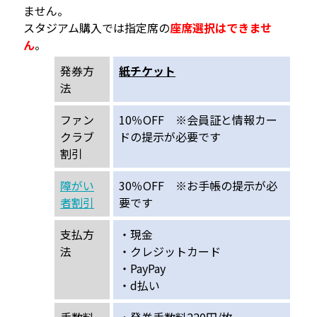
ません。
スタジアム購入では指定席の
座席選択はできませ
ん
。
発券方
紙チケット
法
ファン
10％OFF ※会員証と情報カー
クラブ
ドの提示が必要です
割引
障がい
30％OFF ※お手帳の提示が必
者割引
要です
支払方
・現金
法
・クレジットカード
・PayPay
・d払い