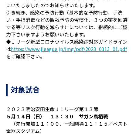
にいたしましたのでお知らせいたします。
引き続き、感染の予防行動（基本的な予防行動、手洗
い・手指消毒などの観戦予防の習慣化、３つの密を回避
する等リスク行動を減らす）については、継続的にご協
力下さいますようお願いいたします。
◆Ｊリーグ新型コロナウイルス感染症対応ガイドライン
は
https://www.jleague.jp/img/pdf/2023_0313_01.pdf
をご確認下さい。
対象試合
２０２３明治安田生命Ｊ１リーグ第１３節
５月１４日（日） １３：３０ サガン鳥栖戦
（先行開場１１：００、一般開場１１：１５／ベスト
電器スタジアム）