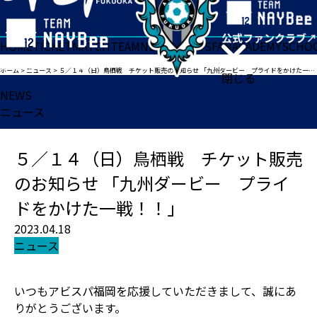
HOME
TICKET
MATCH
TEAM
NEWS
GOODS
FAN
ACADEMY
SCHO
ホーム
>
ニュース
>
５／１４（日）鳥栖戦 チケット販売のお知らせ 「九州ダービー プライドをかけた一戦！！」
閉じる
NEWS
ニュース
５／１４（日）鳥栖戦 チケット販売
のお知らせ 「九州ダービー プライ
ドをかけた一戦！！」
2023.04.18
ニュース
いつもアビスパ福岡を応援していただきまして、誠にあ
りがとうございます。