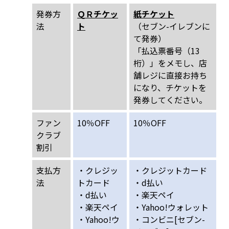
発券方
ＱＲチケッ
紙チケット
法
ト
（セブン-イレブンに
て発券）
「払込票番号（13
桁）」をメモし、店
舗レジに直接お持ち
になり、チケットを
発券してください。
ファン
10％OFF
10％OFF
クラブ
割引
支払方
・クレジッ
・クレジットカード
法
トカード
・d払い
・d払い
・楽天ペイ
・楽天ペイ
・Yahoo!ウォレット
・Yahoo!ウ
・コンビニ[セブン-