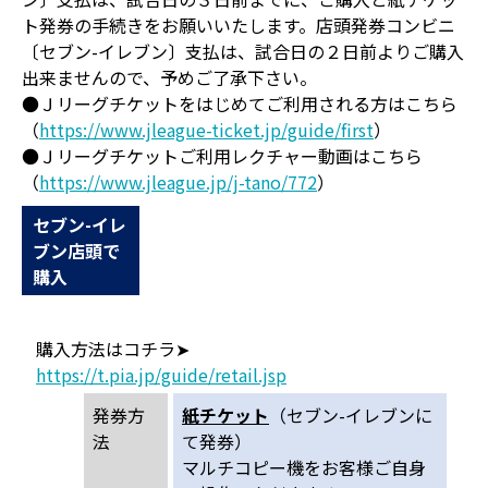
ト発券の手続きをお願いいたします。店頭発券コンビニ
〔セブン-イレブン〕支払は、試合日の２日前よりご購入
出来ませんので、予めご了承下さい。
●Ｊリーグチケットをはじめてご利用される方はこちら
（
https://www.jleague-ticket.jp/guide/first
）
●Ｊリーグチケットご利用レクチャー動画はこちら
（
https://www.jleague.jp/j-tano/772
）
セブン-イレ
ブン店頭で
購入
購入方法はコチラ➤
https://t.pia.jp/guide/retail.jsp
発券方
紙チケット
（セブン-イレブンに
法
て発券）
マルチコピー機をお客様ご自身