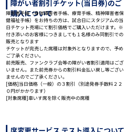
障がい者割引チケット(当日券)のご
購入について
障害者手帳（身体障害者手帳、療育手帳、精神障害者保
健福祉手帳）をお持ちの方は、試合日にスタジアムの当
日チケット売場にて割引価格でご購入いただけます。※
付き添いのお客様につきましても１名様のみ同割引での
販売となります
チケットが完売した席種は対象外となりますので、予め
ご了承ください。
前売販売、ファンクラブ会等の障がい者割引適用はござ
いません。また前売券からの割引料金払い戻し等ござい
ませんのでご了承ください。
[価格]当日価格（一般）の３割引（別途発券手数料２２
０円がかかります）
[対象席種]車いす席を除く販売中の席種
席変更サービス テスト導入について