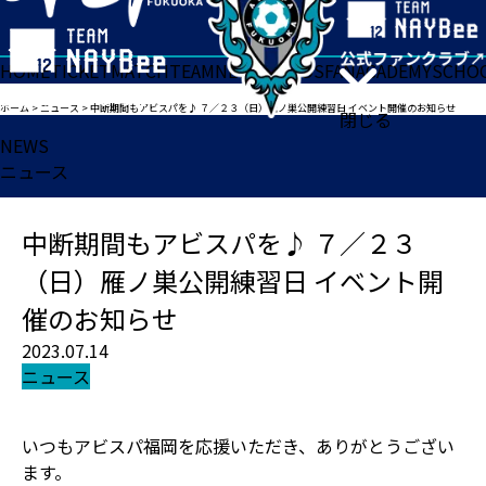
HOME
TICKET
MATCH
TEAM
NEWS
GOODS
FAN
ACADEMY
SCHO
ホーム
>
ニュース
>
中断期間もアビスパを♪ ７／２３（日）雁ノ巣公開練習日 イベント開催のお知らせ
閉じる
NEWS
ニュース
中断期間もアビスパを♪ ７／２３
（日）雁ノ巣公開練習日 イベント開
催のお知らせ
2023.07.14
ニュース
いつもアビスパ福岡を応援いただき、ありがとうござい
ます。