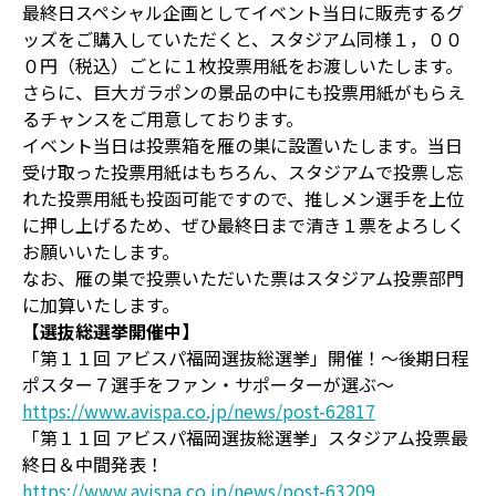
最終日スペシャル企画としてイベント当日に販売するグ
ッズをご購入していただくと、スタジアム同様１，００
０円（税込）ごとに１枚投票用紙をお渡しいたします。
さらに、巨大ガラポンの景品の中にも投票用紙がもらえ
るチャンスをご用意しております。
イベント当日は投票箱を雁の巣に設置いたします。当日
受け取った投票用紙はもちろん、スタジアムで投票し忘
れた投票用紙も投函可能ですので、推しメン選手を上位
に押し上げるため、ぜひ最終日まで清き１票をよろしく
お願いいたします。
なお、雁の巣で投票いただいた票はスタジアム投票部門
に加算いたします。
【選抜総選挙開催中】
「第１１回 アビスパ福岡選抜総選挙」開催！～後期日程
ポスター７選手をファン・サポーターが選ぶ～
https://www.avispa.co.jp/news/post-62817
「第１１回 アビスパ福岡選抜総選挙」スタジアム投票最
終日＆中間発表！
https://www.avispa.co.jp/news/post-63209