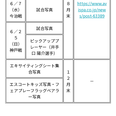
６／７
８
https://www.av
（水）
試合写真
月
ispa.co.jp/new
今治戦
末
s/post-63389
試合写真
６／２
５
ピックアッププ
（日）
レーヤー（井手
神戸戦
口 陽介選手）
エキサイティングシート集
合写真
１
２
－
エスコートキッズ写真・フ
月
ェアプレーフラッグベアラ
末
ー写真