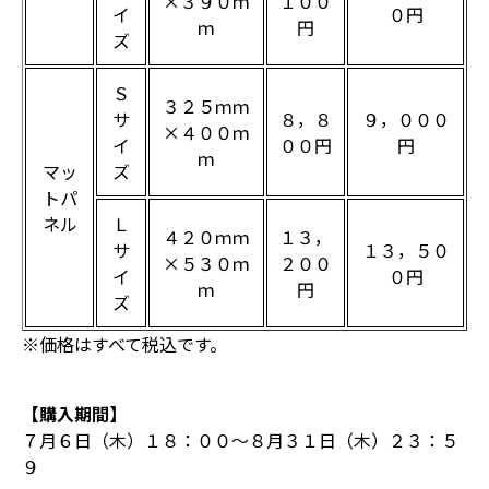
×３９０ｍ
１００
イ
０円
ｍ
円
ズ
Ｓ
３２５ｍｍ
サ
８，８
９，０００
×４００ｍ
イ
００円
円
ｍ
マッ
ズ
トパ
ネル
Ｌ
４２０ｍｍ
１３，
サ
１３，５０
×５３０ｍ
２００
イ
０円
ｍ
円
ズ
※価格はすべて税込です。
【購入期間】
７月６日（木）１８：００～８月３１日（木）２３：５
９