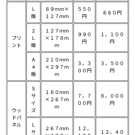
Ｌ
８９ｍｍ×
５５０
６６０円
版
１２７ｍｍ
円
２
１２７ｍｍ
９９０
１，１００
プリ
Ｌ
×１７８ｍ
円
円
ント
版
ｍ
Ａ
２１０ｍｍ
３，３
３，５００
４
×２９７ｍ
００円
円
版
ｍ
Ｓ
１８０ｍｍ
サ
７，７
８，０００
×２６７ｍ
イ
００円
円
ｍ
ウッ
ズ
ドパ
ネル
Ｌ
２６７ｍｍ
１２，
サ
１２，４０