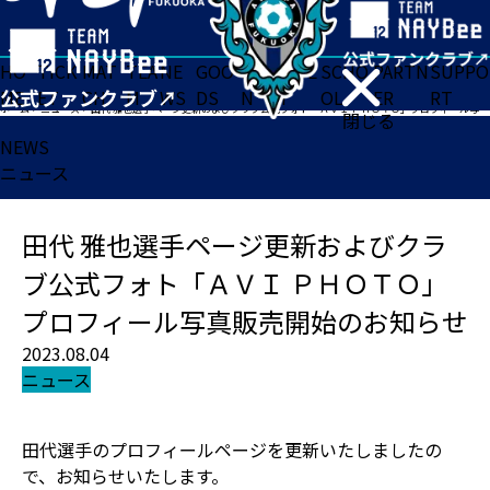
HO
TICK
MAT
TEA
NE
GOO
FA
ACADE
SCHO
PARTN
SUPPO
ME
ET
CH
M
WS
DS
N
MY
OL
ER
RT
ホーム
>
ニュース
>
田代 雅也選手ページ更新およびクラブ公式フォト「ＡＶＩ ＰＨＯＴＯ」プロフィール写真販売開始のお知らせ
閉じる
NEWS
ニュース
田代 雅也選手ページ更新およびクラ
ブ公式フォト「ＡＶＩ ＰＨＯＴＯ」
プロフィール写真販売開始のお知らせ
2023.08.04
ニュース
田代選手のプロフィールページを更新いたしましたの
で、お知らせいたします。