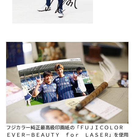
フジカラー純正最高級印画紙の「ＦＵＪＩＣＯＬＯＲ
ＥＶＥＲ－ＢＥＡＵＴＹ ｆｏｒ ＬＡＳＥＲ」を使用