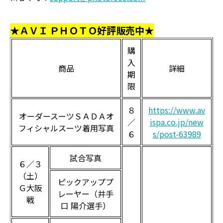
★ＡＶＩ ＰＨＯＴＯ好評販売中★
購
入
商品
詳細
期
限
８
https://www.av
オーダースーツＳＡＤＡオ
／
ispa.co.jp/new
フィシャルスーツ着用写真
６
s/post-63989
試合写真
６／３
（土）
ピックアッププ
Ｇ大阪
レーヤー（井手
戦
口 陽介選手）